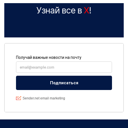
Узнай все в
X
!