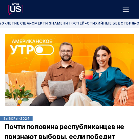
50-ЛЕТИЕ США
СМЕРТИ ЗНАМЕНИТОСТЕЙ
СТИХИЙНЫЕ БЕДСТВИЯ
О
▶
▶
▶
ВЫБОРЫ-2024
Почти половина республиканцев не
признают выборы, если победит