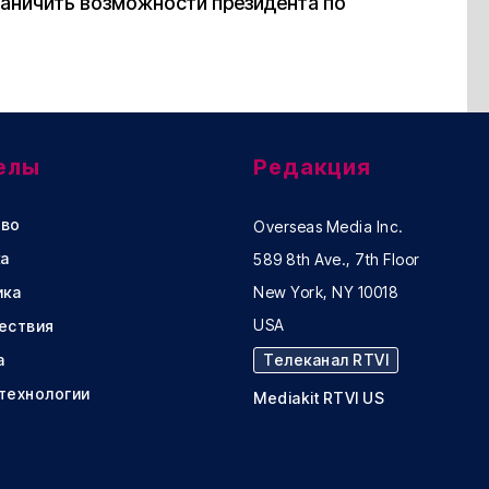
раничить возможности президента по
елы
Редакция
во
Overseas Media Inc.
а
589 8th Ave., 7th Floor
ика
New York, NY 10018
USA
ествия
а
Телеканал RTVI
 технологии
Mediakit RTVI US