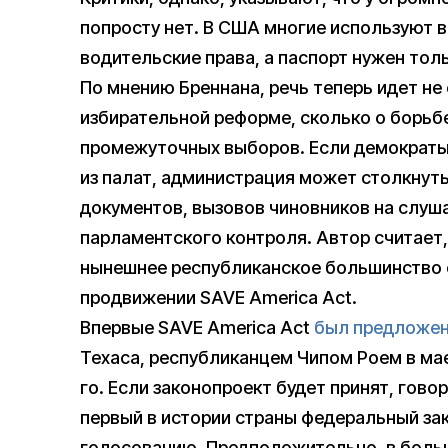
попросту нет. В США многие используют в
водительские права, а паспорт нужен толь
По мнению Бреннана, речь теперь идет не
избирательной реформе, сколько о борьбе
промежуточных выборов. Если демократы
из палат, администрация может столкнуть
документов, вызовов чиновников на слуш
парламентского контроля. Автор считает,
нынешнее республиканское большинство 
продвижении SAVE America Act.
Впервые SAVE America Act
был предложе
Техаса, республиканцем Чипом Роем в ма
го. Если законопроект будет принят, гово
первый в истории страны федеральный за
голосованию. Предположительно, в больш