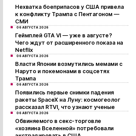
Нехватка боеприпасов у США привела
к конфликту Трампа с Пентагоном —
СМИ
06 АВГУСТА 2026
Геймплей GTA VI — уже в августе?
Чего ждут от расширенного показа на
Netflix
06 АВГУСТА 2026
Власти Японии возмутились мемами с
Наруто и покемонами в соцсетях
Трампа
06 АВГУСТА 2026
Появились первые снимки падения
ракеты SpaceX на Луну: космогеолог
рассказал RTVI, что узнают ученые
06 АВГУСТА 2026
Обвиняемого в секс-торговле
«хозяина Вселенной» потребовали
экстрадировать в США