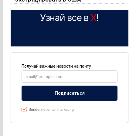
Узнай все в
X
!