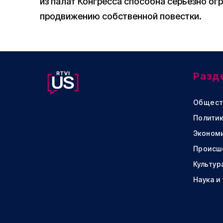
из палат Конгресса способна серьезно ог
продвижению собственной повестки.
Разд
Общест
Политик
Эконом
Происш
Культур
Наука и