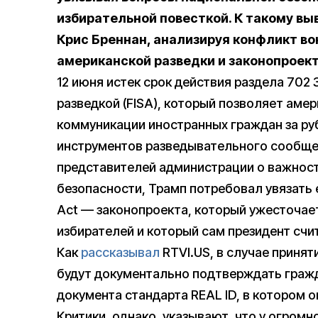
избирательной повесткой. К такому в
Крис Бреннан, анализируя конфликт в
американской разведки и законопроект
12 июня истек срок действия раздела 702
разведкой (FISA), который позволяет ам
коммуникации иностранных граждан за ру
инструментов разведывательного сообще
представителей администрации о важнос
безопасности, Трамп потребовал увязать 
Act — законопроекта, который ужесточае
избирателей и который сам президент счи
Как
рассказывал
RTVI.US, в случае приня
будут документально подтверждать граж
документа стандарта REAL ID, в котором о
Критики, однако, указывают, что у огром