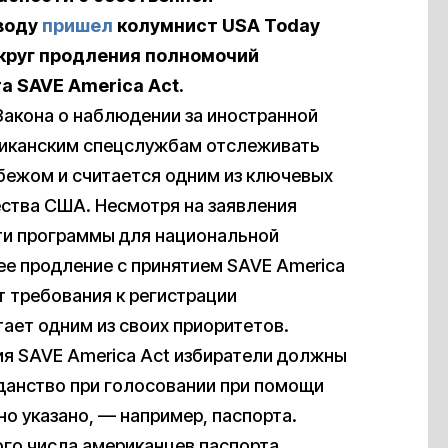
ыводу
пришел
колумнист USA Today
округ продления полномочий
а SAVE America Act.
 Закона о наблюдении за иностранной
ериканским спецслужбам отслеживать
бежом и считается одним из ключевых
ства США. Несмотря на заявления
ти программы для национальной
ее продление с принятием SAVE America
т требования к регистрации
тает одним из своих приоритетов.
тия SAVE America Act избиратели должны
данство при голосовании при помощи
но указано, — например, паспорта.
ного числа американцев паспорта