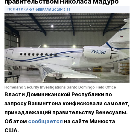
правительством Николаса Мадуро
ПОЛИТИКА
07 ФЕВРАЛЯ 2025
12:58
Homeland Security Investigations Santo Domingo Field Office
Власти Доминиканской Республики по
запросу Вашингтона конфисковали самолет,
принадлежащий правительству Венесуэлы.
Об этом
сообщается
на сайте Минюста
США.