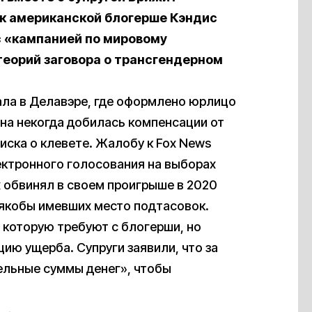
к американской блогерше Кэндис
с «кампанией по мировому
теорий заговора о трансгендерном
ала в Делавэре, где оформлено юрлицо
Она некогда добилась компенсации от
иска о клевете. Жалобу к Fox News
ектронного голосования на выборах
х обвинял в своем проигрыше в 2020
 якобы имевших место подтасовок.
 которую требуют с блогерши, но
ию ущерба. Супруги заявили, что за
ельные суммы денег», чтобы