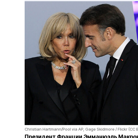
Christian Hartmann/Pool via AP, Gage Skidmore / Flickr (CC 
Президент Франции Эмманюэль Макрон