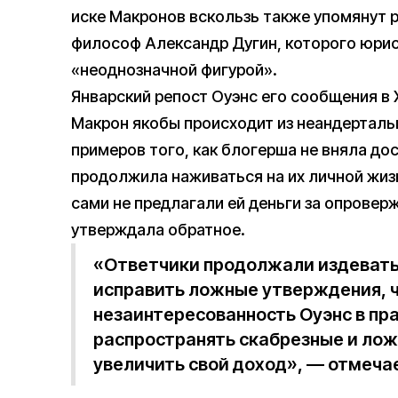
иске Макронов вскользь также упомянут 
философ Александр Дугин, которого юри
«неоднозначной фигурой».
Январский репост Оуэнс его сообщения в X
Макрон якобы происходит из неандертальц
примеров того, как блогерша не вняла до
продолжила наживаться на их личной жизн
сами не предлагали ей деньги за опровер
утверждала обратное.
«Ответчики продолжали издевать
исправить ложные утверждения, ч
незаинтересованность Оуэнс в пр
распространять скабрезные и ло
увеличить свой доход», — отмечае