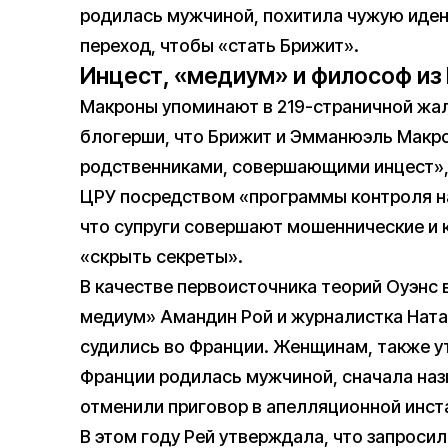
родилась мужчиной, похитила чужую иде
переход, чтобы «стать Брижит».
Инцест, «медиум» и философ из
Макроны упоминают в 219-страничной жа
блогерши, что Брижит и Эмманюэль Макр
родственниками, совершающими инцест», 
ЦРУ посредством «программы контроля н
что супруги совершают мошеннические и 
«скрыть секреты».
В качестве первоисточника теорий Оуэнс 
медиум» Амандин Рой и журналистка Ната
судились во Франции. Женщинам, также у
Франции родилась мужчиной, сначала назн
отменили приговор в апелляционной инст
В этом году Рей утверждала, что запроси