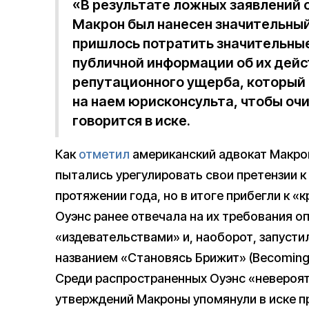
«В результате ложных заявлений 
Макрон был нанесен значительный
пришлось потратить значительные
публичной информации об их дейс
репутационного ущерба, который 
на наем юрисконсульта, чтобы очи
говорится в иске.
Как
отметил
американский адвокат Макрон
пытались урегулировать свои претензии к
протяжении года, но в итоге прибегли к «к
Оуэнс ранее отвечала на их требования о
«издевательствами» и, наоборот, запусти
названием «Становясь Брижит» (Becoming B
Среди распространенных Оуэнс «невероят
утверждений Макроны упомянули в иске п