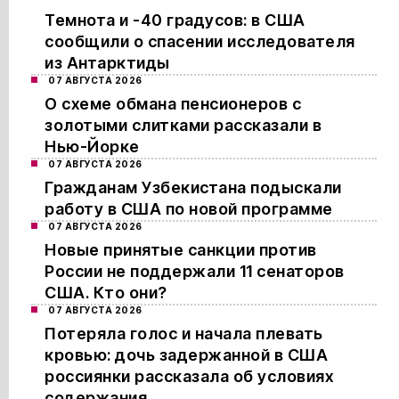
Темнота и -40 градусов: в США
сообщили о спасении исследователя
из Антарктиды
07 АВГУСТА 2026
О схеме обмана пенсионеров с
золотыми слитками рассказали в
Нью-Йорке
07 АВГУСТА 2026
Гражданам Узбекистана подыскали
работу в США по новой программе
07 АВГУСТА 2026
Новые принятые санкции против
России не поддержали 11 сенаторов
США. Кто они?
07 АВГУСТА 2026
Потеряла голос и начала плевать
кровью: дочь задержанной в США
россиянки рассказала об условиях
содержания