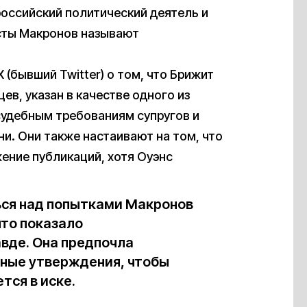
российский политический деятель и
сты Макронов называют
 (бывший Twitter) о том, что Брижит
ев, указан в качестве одного из
судебным требованиям супругов и
и. Они также настаивают на том, что
жение публикаций, хотя Оуэнс
ся над попытками Макронов
то показало
авде. Она предпочла
жные утверждения, чтобы
тся в иске.