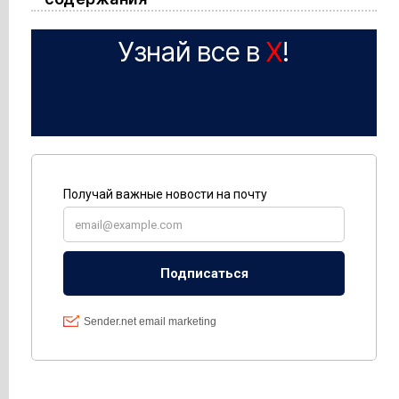
Узнай все в
X
!