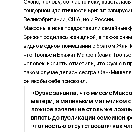
Оуэнс, к слову, согласно иску, хвасталась
гендерной идентичности Брижит завирусил
Великобритании, США, но и России.
Макроны в иске предоставили семейные фо
Брижит родилась женщиной, а также снимк
видно в одном помещении с братом Жан-
что Тронье и Брижит Макрон (сама Тронье 
человек. Юристы отметили, что Оуэнс в п
таком случае делась сестра Жан-Мишеля 
он якобы себе присвоил.
«Оуэнс заявила, что миссис Макро
матери, а маленьким мальчиком с
ложное заявление столь же ложны
вплоть до публикации семейной
«полностью отсутствовал» как чл