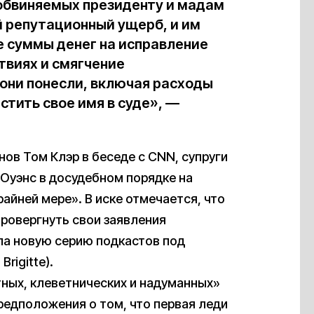
обвиняемых президенту и мадам
 репутационный ущерб, и им
 суммы денег на исправление
твиях и смягчение
они понесли, включая расходы
стить свое имя в суде», —
ов Том Клэр в беседе с CNN, супруги
 Оуэнс в досудебном порядке на
райней мере». В иске отмечается, что
провергнуть свои заявления
ла новую серию подкастов под
rigitte).
ных, клеветнических и надуманных»
редположения о том, что первая леди