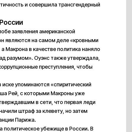
нтичность и совершила трансгендерный
 России
лобе заявления американской
он являются на самом деле «кровными
а Макрона в качестве политика наняло
ад разумом». Оуэнс также утверждала,
коррупционные преступления, чтобы
в иске упоминаются «спиритический
ша Рей, с которыми Макроны уже
тверждавшим в сети, что первая леди
ачили штраф за клевету, но затем
анции Парижа.
ла политическое убежище в России. В