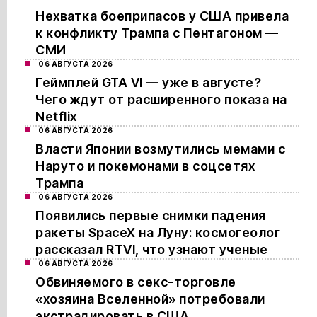
Нехватка боеприпасов у США привела
к конфликту Трампа с Пентагоном —
СМИ
06 АВГУСТА 2026
Геймплей GTA VI — уже в августе?
Чего ждут от расширенного показа на
Netflix
06 АВГУСТА 2026
Власти Японии возмутились мемами с
Наруто и покемонами в соцсетях
Трампа
06 АВГУСТА 2026
Появились первые снимки падения
ракеты SpaceX на Луну: космогеолог
рассказал RTVI, что узнают ученые
06 АВГУСТА 2026
Обвиняемого в секс-торговле
«хозяина Вселенной» потребовали
экстрадировать в США