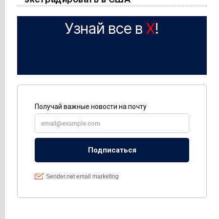
Узнай все в
X
!