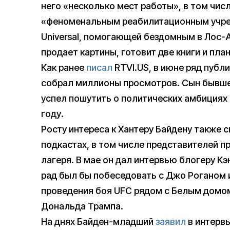
него «несколько мест работы», в том числе
«феноменальным реабилитационным учреж
Universal, помогающей бездомным в Лос-
продает картины, готовит две книги и пла
Как ранее
писал
RTVI.US, в июне ряд публ
собрал миллионы просмотров. Сын бывшег
успел пошутить о политических амбициях 
году.
Росту интереса к Хантеру Байдену также 
подкастах, в том числе представителей 
лагеря. В мае он дал интервью блогеру Кэ
рад был бы побеседовать с Джо Роганом 
проведения боя UFC рядом с Белым домом
Дональда Трампа.
На днях Байден-младший
заявил
в интервь