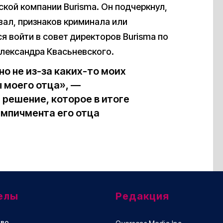
ской компании Burisma. Он подчеркнул,
овал, признаков криминала или
я войти в совет директоров Burisma по
лександра Квасьневского.
о не из-за каких-то моих
ы моего отца», —
решение, которое в итоге
импичмента его отца
елы
Редакция
во