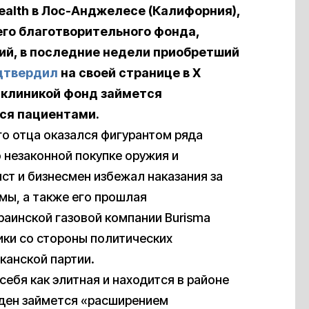
ealth в Лос-Анджелесе (Калифорния),
го благотворительного фонда,
ий, в последние недели приобретший
дтвердил
на своей странице в X
с клиникой фонд займется
ся пациентами.
го отца оказался фигурантом ряда
о незаконной покупке оружия и
ст и бизнесмен избежал наказания за
мы, а также его прошлая
раинской газовой компании Burisma
ики со стороны политических
канской партии.
ебя как элитная и находится в районе
йден займется «расширением