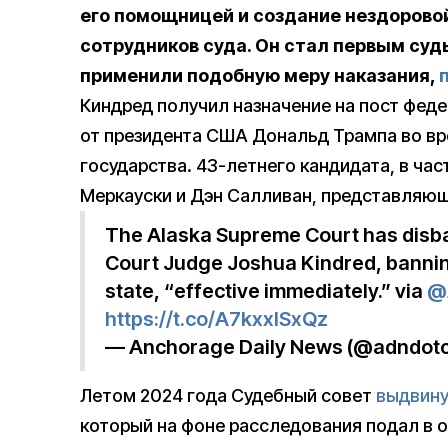
его помощницей и создание нездорово
сотрудников суда. Он стал первым судь
применили подобную меру наказания,
Киндред получил назначение на пост феде
от президента США Дональд Трампа во вре
государства. 43-летнего кандидата, в ча
Меркауски и Дэн Салливан, представляющ
The Alaska Supreme Court has disbar
Court Judge Joshua Kindred, banning
state, “effective immediately.” via
@
https://t.co/A7kxxlSxQz
— Anchorage Daily News (@adndot
Летом 2024 года Судебный совет
выдвину
который на фоне расследования подал в о