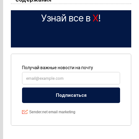
Узнай все в
X
!