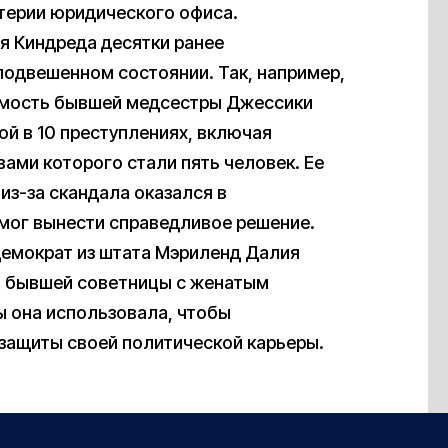
терии юридического офиса.
я Киндреда десятки ранее
подвешенном состоянии. Так, например,
димость бывшей медсестры Джессики
ой в 10 преступлениях, включая
ами которого стали пять человек. Ее
из-за скандала оказался в
мог вынести справедливое решение.
-демократ из штата Мэриленд Далия
ей бывшей советницы с женатым
ры она использовала, чтобы
ащиты своей политической карьеры.