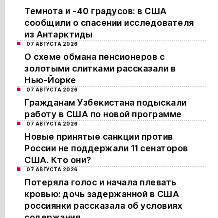
Темнота и -40 градусов: в США
сообщили о спасении исследователя
из Антарктиды
07 АВГУСТА 2026
О схеме обмана пенсионеров с
золотыми слитками рассказали в
Нью-Йорке
07 АВГУСТА 2026
Гражданам Узбекистана подыскали
работу в США по новой программе
07 АВГУСТА 2026
Новые принятые санкции против
России не поддержали 11 сенаторов
США. Кто они?
07 АВГУСТА 2026
Потеряла голос и начала плевать
кровью: дочь задержанной в США
россиянки рассказала об условиях
содержания