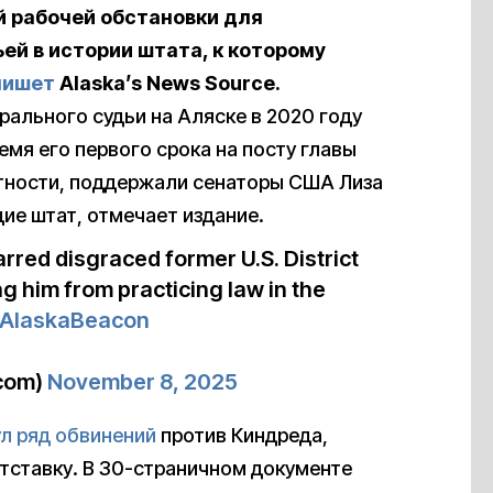
й рабочей обстановки для
ей в истории штата, к которому
пишет
Alaska’s News Source.
рального судьи на Аляске в 2020 году
мя его первого срока на посту главы
стности, поддержали сенаторы США Лиза
ие штат, отмечает издание.
red disgraced former U.S. District
 him from practicing law in the
AlaskaBeacon
com)
November 8, 2025
л ряд обвинений
против Киндреда,
тставку. В 30-страничном документе