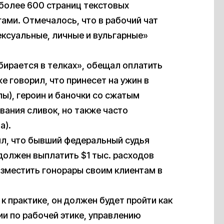
более 600 страниц текстовых
ами. Отмечалось, что в рабочий чат
ексуальные, личные и вульгарные»
збирается в телках», обещал оплатить
е говорил, что принесет на ужин в
лы), героин и баночки со сжатым
вания сливок, но также часто
а).
ил, что бывший федеральный судья
должен выплатить $1 тыс. расходов
озместить гонорары своим клиентам в
 к практике, он должен будет пройти как
и по рабочей этике, управлению