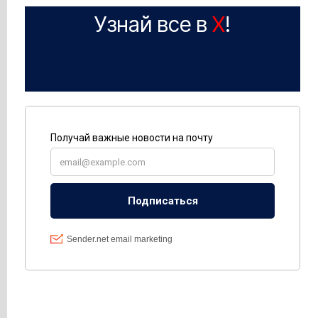
Узнай все в
X
!