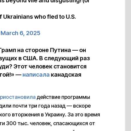
is beyond vile and disgusting! (or
f Ukrainians who fled to U.S.
)
March 6, 2025
о Трамп на стороне Путина — он
вущих в США. В следующий раз
руди? Этот человек становится
той!» —
написала
канадская
приостановила
действие программы
ердили почти три года назад — вскоре
ого вторжения в Украину. За это время
ти 300 тыс. человек, спасающихся от