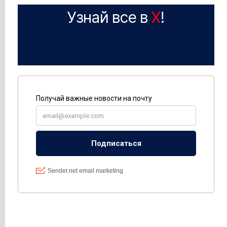
Узнай все в
X
!