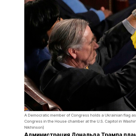
A Democratic member of Congress holds a Ukrainian flag as
Congress in the House chamber at the U.S. Capitol in Wash
Nikhinson)
Администрация Дональда Трампа план