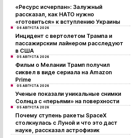
«Ресурс исчерпан»: Залужный
рассказал, как НАТО нужно
«готовиться» к вступлению Украины
06 АВГУСТА 2026
Инцидент с вертолетом Трампа и
пассажирским лайнером расследуют
в США
05 АВГУСТА 2026
Фильм о Мелании Трамп получил
сиквел в виде сериала на Amazon
Prime
05 АВГУСТА 2026
Ученые показали уникальные снимки
Солнца с «перьями» на поверхности
05 АВГУСТА 2026
Почему ступень ракеты SpaceX
столкнулась с Луной и что это даст
науке, рассказал астрофизик