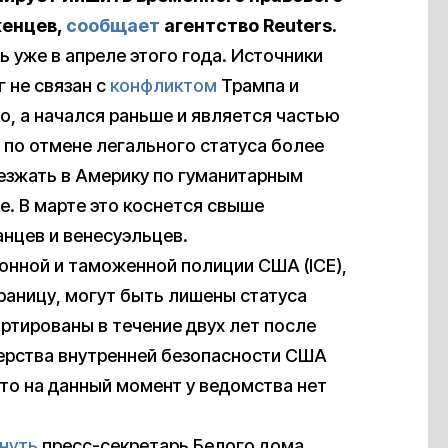
женцев,
сообщает
агентство Reuters.
ь уже в апреле этого года. Источники
г не связан с
конфликтом
Трампа и
о, а начался раньше и является частью
по отмене легального статуса более
ъезжать в Америку по гуманитарным
. В марте это коснется свыше
анцев и венесуэльцев.
нной и таможенной полиции США (ICE),
раницу, могут быть лишены статуса
тированы в течение двух лет после
терства внутренней безопасности США
что на данный момент у ведомства нет
нуть
пресс-секретарь Белого дома