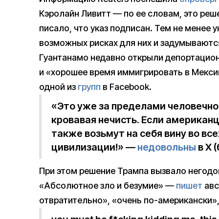
Кэролайн Ливитт — по ее словам, это реше
писало, что указ подписан. Тем не менее
возможных рисках для них и задумываются
Гуантанамо недавно открыли депортацио
и «хорошее время иммигрировать в Мексик
одной из
групп
в Facebook.
«Это уже за пределами человечно
кровавая нечисть. Если американ
также возьмут на себя вину во вс
цивилизации!» —
недовольны
в X (
При этом решение Трампа вызвало негодов
«Абсолютное зло и безумие» —
пишет
авс
отвратительно», «очень по-американски»