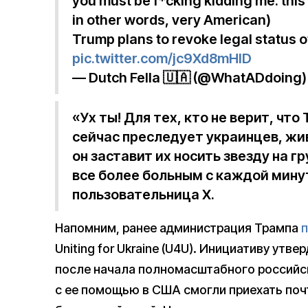
you must be f*cking kidding me. this 
in other words, very American)
Trump plans to revoke legal status o
pic.twitter.com/jc9Xd8mHlD
— Dutch Fella 🇺🇦 (@WhatADdoing
«Ух ты! Для тех, кто не верит, чт
сейчас преследует украинцев, жи
он заставит их носить звезду на г
все более больным с каждой мину
пользовательница X.
Напомним, ранее администрация Трампа
Uniting for Ukraine (U4U). Инициативу утв
после начала полномасштабного российск
с ее помощью в США смогли приехать поч