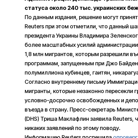
статуса около 240 тыс. украинских бе
По данным издания, решение могут принят
Reuters при этом отметили, что данный ша
президента Украины Владимира Зеленског
более масштабных усилий администрации 
1,8 млн мигрантов, которым разрешили в
программам, запущенным при Джо Байдене
полумиллиона кубинцев, гаитян, никарагу
Согласно внутреннему письму Иммиграцио
мигранты, которые незаконно пересекли г
условно-досрочно освобожденных и депор
въезда в страну. Пресс-секретарь Минис
(DHS) Триша Маклафлин заявила Reuters, 
никаких заявлений по этому поводу.
Информацию Reuters поспешила
опроверг