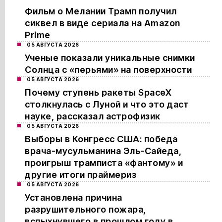
Фильм о Мелании Трамп получил
сиквел в виде сериала на Amazon
Prime
05 АВГУСТА 2026
Ученые показали уникальные снимки
Солнца с «перьями» на поверхности
05 АВГУСТА 2026
Почему ступень ракеты SpaceX
столкнулась с Луной и что это даст
науке, рассказал астрофизик
05 АВГУСТА 2026
Выборы в Конгресс США: победа
врача-мусульманина Эль-Сайеда,
проигрыш трамписта «фантому» и
другие итоги праймериз
05 АВГУСТА 2026
Установлена причина
разрушительного пожара,
вспыхнувшего в прошлом году в