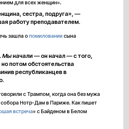
ением для всех женщин».
нщина, сестра, подруга», —
шая работу преподавателем.
ечь зашла о
помиловании
сына
.
Мы
начали — он начал — с того,
, но потом обстоятельства
винив республиканцев в
о.
говорили с Трампом, когда она без мужа
собора Нотр-Дам в Париже. Как пишет
ошая встреча
» с Байденом в Белом