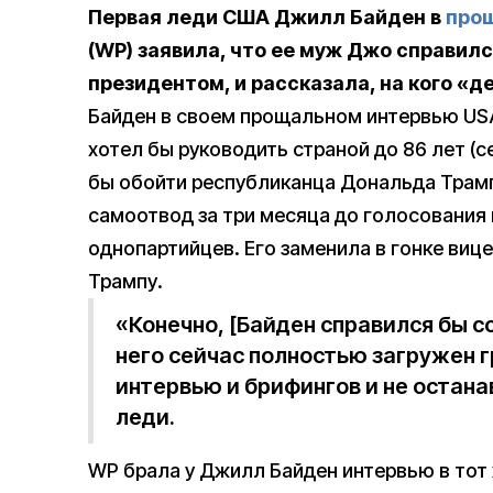
Первая леди США Джилл Байден в
про
(WP) заявила, что ее муж Джо справил
президентом, и рассказала, на кого «де
Байден в своем прощальном интервью USA
хотел бы руководить страной до 86 лет (с
бы обойти республиканца Дональда Трамп
самоотвод за три месяца до голосования 
однопартийцев. Его заменила в гонке виц
Трампу.
«Конечно, [Байден справился бы с
него сейчас полностью загружен г
интервью и брифингов и не остана
леди.
WP брала у Джилл Байден интервью в тот 