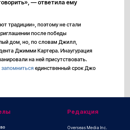
говорить», — ответила ему
ют традиции», поэтому не стали
 приглашении после победы
лый дом, но, по словам Джилл,
идента Джимми Картера. Инаугурация
ланировали на ней присутствовать.
т
запомниться
единственный срок Джо
елы
Редакция
во
Overseas Media Inc.