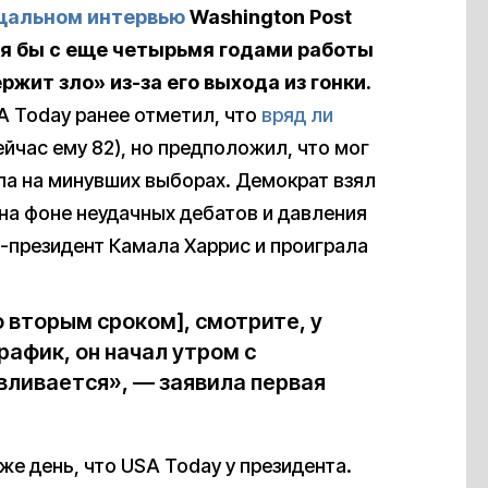
щальном интервью
Washington Post
ся бы с еще четырьмя годами работы
ржит зло» из-за его выхода из гонки.
 Today ранее отметил, что
вряд ли
ейчас ему 82), но предположил, что мог
а на минувших выборах. Демократ взял
на фоне неудачных дебатов и давления
е-президент Камала Харрис и проиграла
о вторым сроком], смотрите, у
рафик, он начал утром с
вливается», — заявила первая
же день, что USA Today у президента.