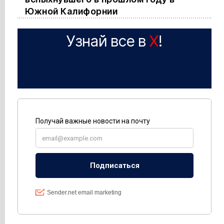
Южной Калифорнии
Узнай все в
X
!