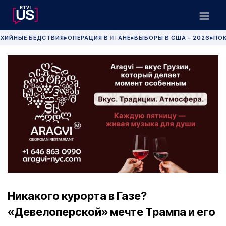
ХИЙНЫЕ БЕДСТВИЯ
ОПЕРАЦИЯ В ИРАНЕ
ВЫБОРЫ В США - 2026
ПОК
▶
▶
▶
Никакого курорта в Газе?
«Девелоперской» мечте Трампа и его