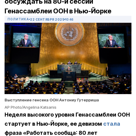
обсуждать на 80-й сессии
Генассамблеи ООН в Нью-Йорке
ПОЛИТИКА
22 СЕНТЯБРЯ 2025
10:46
Выступление генсека ООН Антониу Гутерриша
AP Photo/Angelina Katsanis
Неделя высокого уровня Генассамблеи ООН
стартует в Нью-Йорке,
е
е девизом
стала
фраза «Работать сообща: 80 лет