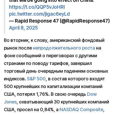
that will be going into effect on China."
https://t.co/QQP5vJoHRI
pic.twitter.com/jigac6eyLd
— Rapid Response 47 (@RapidResponse47)
April 8, 2025
Во вторник, к слову, американский фондовый
рынок после
непродолжительного роста
на
фоне сообщений о переговорах с другими
странами по поводу тарифов, завершил
торговый день очередным падением основных
индексов.
S&P 500
, в состав которого входят
500 крупнейших по капитализации компаний
США, потерял 1,76%. В свою очередь
Dow
Jones
, охватывающий 30 крупнейших компаний
США, просел на 0,84%, а
NASDAQ Composite
,