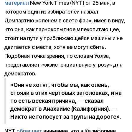
материал
New York Times (NYT) от 25 мая, в
котором один из избирателей назвал
Демпартию «оленем в свете фар», имея в виду,
что она, как парнокопытное млекопитающее,
стоит на пути у приближающейся машины и не
двигается с места, хотя ее могут сбить.
Подобная точка зрения, по словам Уолза,
представляет «экзистенциальную угрозу» для
демократов.
«Они не хотят, чтобы мы, как олень,
стояли в этих чертовых заголовках, и на
то есть веская причина, — сказал
демократ в Анахайме (Калифорния). —
Никто не голосует за трупы на дороге».
NYT
обращает
внимание, что в Калифорнии