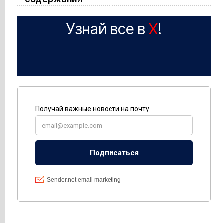
Узнай все в
X
!