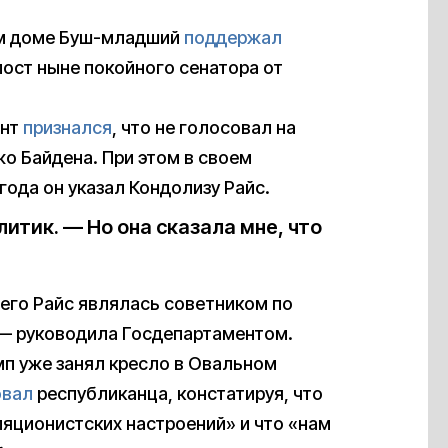
ом доме Буш-младший
поддержал
ост ныне покойного сенатора от
ент
признался
, что не голосовал на
жо Байдена. При этом в своем
ода он указал Кондолизу Райс.
итик. — Но она сказала мне, что
его Райс являлась советником по
 — руководила Госдепартаментом.
амп уже занял кресло в Овальном
овал
республиканца, констатируя, что
яционистских настроений» и что «нам