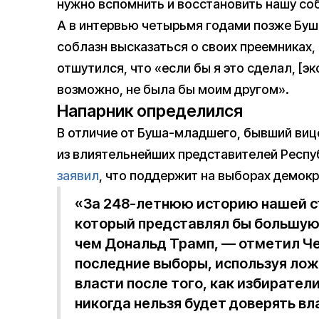
нужно вспомнить и восстановить нашу со
А в интервью четырьмя годами позже Б
соблазн высказаться о своих преемниках, 
отшутился, что «если бы я это сделал, [э
возможно, не была бы моим другом».
Напарник определился
В отличие от Буша-младшего, бывший вице
из влиятельнейших представителей Респу
заявил
, что поддержит на выборах демокр
«За 248-летнюю историю нашей ст
который представлял бы большую 
чем Дональд Трамп, — отметил Че
последние выборы, используя лож
власти после того, как избиратели
никогда нельзя будет доверять вл