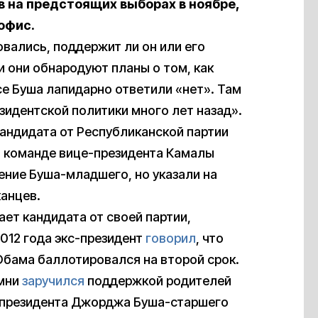
 на предстоящих выборах в ноябре,
офис.
овались, поддержит ли он или его
и они обнародуют планы о том, как
се Буша лапидарно ответили «нет». Там
езидентской политики много лет назад».
кандидата от Республиканской партии
 В команде вице-президента Камалы
ение Буша-младшего, но указали на
канцев.
ет кандидата от своей партии,
012 года экс-президент
говорил
, что
Обама баллотировался на второй срок.
омни
заручился
поддержкой родителей
с-президента Джорджа Буша-старшего