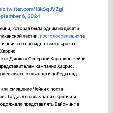
pic.twitter.com/13kSqJVZgi
eptember 6, 2024
Чейни, которая была одним из десяти
ликанской партии,
проголосовавших
за
нчания его президентского срока в
 Харрис.
тете Дьюка в Северной Каролине Чейни
представителем кампании Харрис.
 рассказать о важности победы над
ли
за смещение Чейни с поста
в. Тогда это связывали с критикой
родолжала представлять Вайоминг в