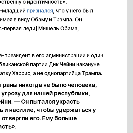
бственную идентичность».
уш-младший
признался
, что у него был
имея в виду Обаму и Трампа. Он
кс-первая леди] Мишель Обама,
-президент в его администрации и один
бликанской партии Дик Чейни накануне
атку Харрис, а не однопартийца Трампа.
раны никогда не было человека,
угрозу для нашей республики,
йни. — Он пытался украсть
ь и насилие, чтобы удержаться у
 отвергли его. Ему больше
асть».