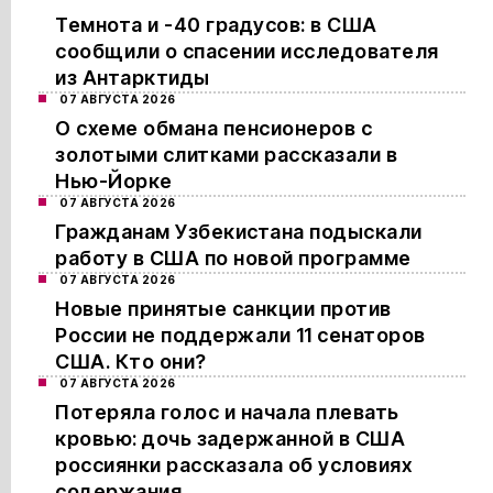
Темнота и -40 градусов: в США
сообщили о спасении исследователя
из Антарктиды
07 АВГУСТА 2026
О схеме обмана пенсионеров с
золотыми слитками рассказали в
Нью-Йорке
07 АВГУСТА 2026
Гражданам Узбекистана подыскали
работу в США по новой программе
07 АВГУСТА 2026
Новые принятые санкции против
России не поддержали 11 сенаторов
США. Кто они?
07 АВГУСТА 2026
Потеряла голос и начала плевать
кровью: дочь задержанной в США
россиянки рассказала об условиях
содержания