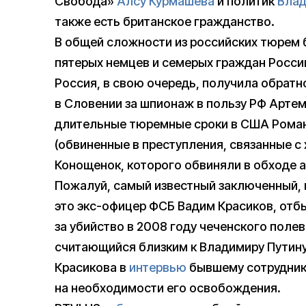
Свобода»
Алсу Курмашева
и политик
Влад
также есть британское гражданство.
В общей сложности из российских тюрем 
пятерых немцев и семерых граждан Росси
Россия, в свою очередь, получила обратн
в Словении за шпионаж в пользу РФ Арте
длительные тюремные сроки в США Рома
(обвиненные в преступления, связанные с
Конощенок, которого обвиняли в обходе а
Пожалуй, самый известный заключенный, 
это экс-офицер ФСБ Вадим Красиков, отб
за убийство в 2008 году чеченского поле
считающийся близким к Владимиру Путину
Красикова в
интервью
бывшему сотруднику
на необходимости его освобождения.