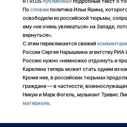
RTVI.US
публиковал
подробный текст о то
По
словам
политика Ильи Яшина, которог
освободили из российской тюрьмы, сопр
ему «не очень увлекаться» на Западе, пот
вернуться».
С этим перекликается свежий
комментари
России Сергея Нарышкина агентству РИА Н
Россию нужно «немножко отдохнуть и пр
Карелина теперь может стать одним из к
Кроме нее, в российских тюрьмах продол
граждане — в частности, военнослужащие
Никум и Марк Фогель, музыкант Тревис Ли
материале
.