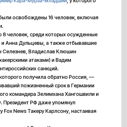
имир Кара-Мурза-младший
, у которого
были освобождены 16 человек, включая
и.
о 8 человек, среди которых осужденные
м и Анна Дульцевы, а также отбывавшие
н Селезнев, Владислав Клюшин
 хакерскими атаками) и Вадим
нтироссийских санкций.
которого получила обратно Россия, —
ывавший пожизненный срок в Германии
вого командира Зелимхана Хангошвили и
. Президент РФ даже упомянул
 Fox News Такеру Карлсону, настаивая