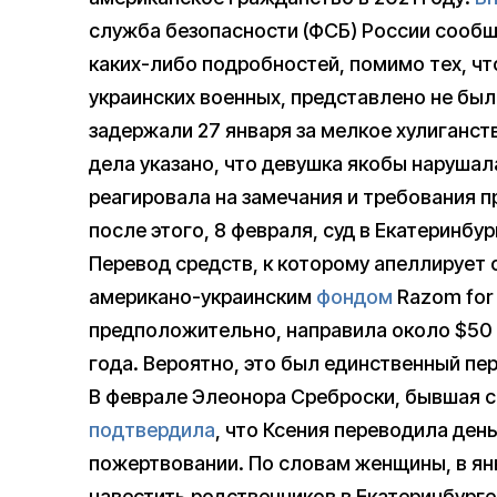
служба безопасности (ФСБ) России сообщ
каких-либо подробностей, помимо тех, ч
украинских военных, представлено не был
задержали 27 января за мелкое хулиганст
дела указано, что девушка якобы нарушал
реагировала на замечания и требования пр
после этого, 8 февраля, суд в Екатеринбу
Перевод средств, к которому апеллирует
американо-украинским
фондом
Razom for 
предположительно, направила около $50 
года. Вероятно, это был единственный пер
В феврале Элеонора Среброски, бывшая св
подтвердила
, что Ксения переводила ден
пожертвовании. По словам женщины, в ян
навестить родственников в Екатеринбурге