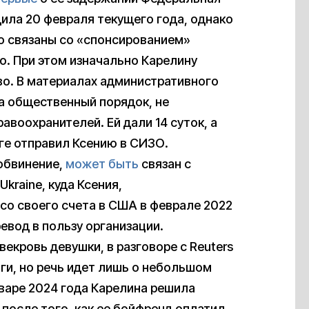
ила 20 февраля текущего года, однако
то связаны со «спонсированием»
о. При этом изначально Карелину
во. В материалах административного
а общественный порядок, не
авоохранителей. Ей дали 14 суток, а
рге отправил Ксению в СИЗО.
 обвинение,
может быть
связан с
Ukraine, куда Ксения,
со своего счета в США в феврале 2022
евод в пользу организации.
екровь девушки, в разговоре с Reuters
ьги, но речь идет лишь о небольшом
варе 2024 года Карелина решила
 после того, как ее бойфренд оплатил