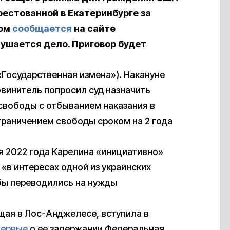
рестованной в Екатеринбурге за
том
сообщается
на сайте
лушается дело. Приговор будет
«Государственная измена»). Накануне
бвинитель попросил суд назначить
 свободы с отбыванием наказания в
раничением свободы сроком на 2 года
я 2022 года Карелина «инициативно»
«в интересах одной из украинских
бы переводились на нужды
ая в Лос-Анджелесе, вступила в
первые
о ее задержании Федеральная