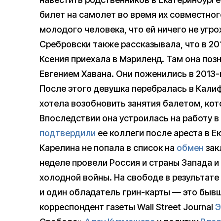
билет на самолет во время их совместног
молодого человека, что ей ничего не угро
Сребровски также рассказывала, что в 20
Ксения приехала в Мэриленд. Там она по
Евгением Хавана. Они поженились в 2013-
После этого девушка перебралась в Калифо
хотела возобновить занятия балетом, кот
Впоследствии она устроилась на работу в 
подтвердили
ее коллеги после ареста в Е
Карелина не попала в список на
обмен
зак
неделе провели Россия и страны Запада и
холодной войны. На свободе в результате
и один обладатель грин-карты — это быв
корреспондент газеты Wall Street Journal
Э