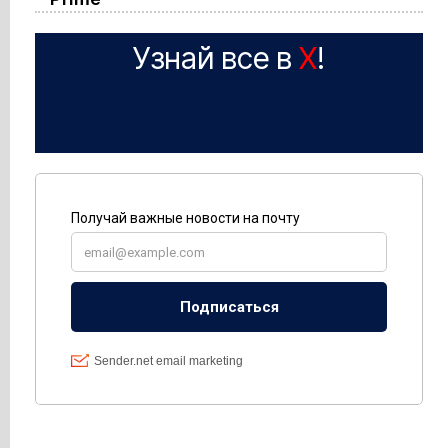
Узнай все в
X
!