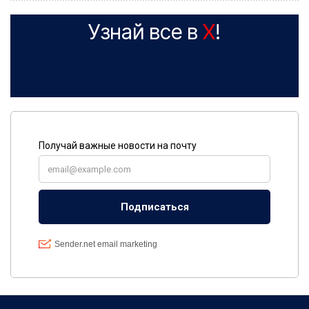
Узнай все в
X
!