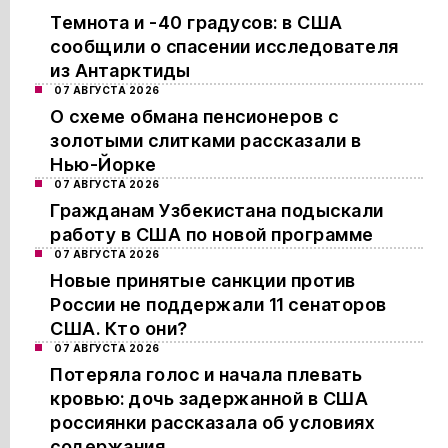
Темнота и -40 градусов: в США
сообщили о спасении исследователя
из Антарктиды
07 АВГУСТА 2026
О схеме обмана пенсионеров с
золотыми слитками рассказали в
Нью-Йорке
07 АВГУСТА 2026
Гражданам Узбекистана подыскали
работу в США по новой программе
07 АВГУСТА 2026
Новые принятые санкции против
России не поддержали 11 сенаторов
США. Кто они?
07 АВГУСТА 2026
Потеряла голос и начала плевать
кровью: дочь задержанной в США
россиянки рассказала об условиях
содержания