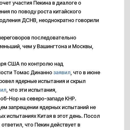
очет участия Пекина в диалоге о
ения по поводу роста китайского
родления ДСНВ, неоднократно говорили
переговоров последовательно
меньший, чем у Вашингтона и Москвы,
аря США по контролю над
ности Томас Динанно
заявил
, что в июне
провел ядерные испытания и скрыл
нил
, что эти испытания,
об-Нор на северо-западе КНР.
ем запрещении ядерных испытаний не
х испытаниях Китая в этот день. Посол
ответил, что Пекин действует в