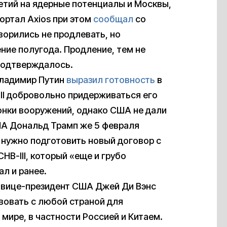
етий на ядерные потенциалы и Москвы,
ортал Axios при этом
сообщал
со
ворились не продлевать, но
ние полугода. Продление, тем не
подтверждалось.
Владимир Путин
выразил готовность
в
III добровольно придерживаться его
онки вооружений, однако США не дали
ША Дональд Трамп же 5 февраля
ю, нужно подготовить новый договор с
НВ-III, который «еще и грубо
л и ранее.
 вице-президент США Джей Ди Вэнс
вовать с любой страной для
мире, в частности Россией и Китаем.