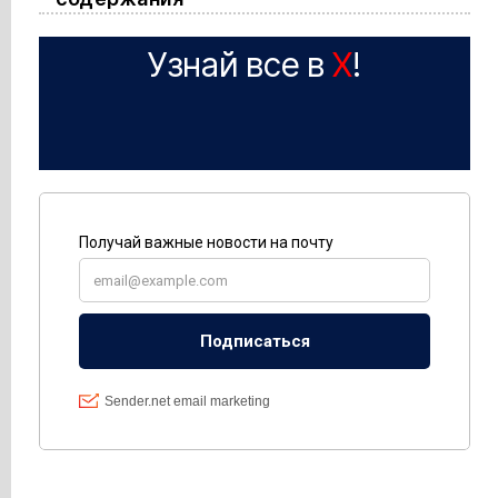
Узнай все в
X
!