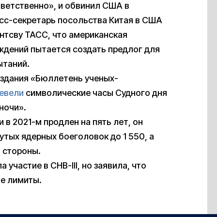
тветственно», и обвинил США в
есс-секретарь посольства Китая в США
нтсву ТАСС, что американская
дений пытается создать предлог для
ытаний.
издания «Бюллетень ученых-
евели
символические часы Судного дня
ночи».
и в 2021-м продлен на пять лет, он
утых ядерных боеголовок до 1 550, а
 стороны.
участие в СНВ-III, но заявила, что
е лимиты.