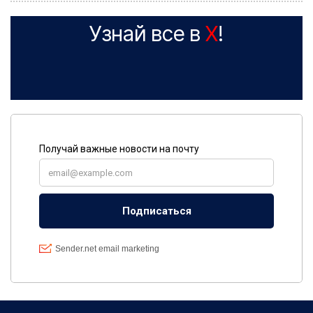
Узнай все в
X
!