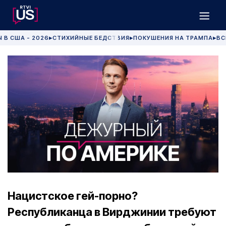
 В США - 2026
СТИХИЙНЫЕ БЕДСТВИЯ
ПОКУШЕНИЯ НА ТРАМПА
ВС
▶
▶
▶
Нацистское гей-порно?
Республиканца в Вирджинии требуют