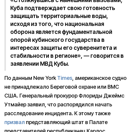
«Столкнувшись с нынешними вызовами,
Куба подтверждает свою готовность
защищать территориальные воды,
исходя из того, что национальная
оборона является фундаментальной
опорой кубинского государства в
интересах защиты его суверенитета и
стабильности в регионе», — говорится в
заявлении МВД Кубы.
По данным New York
Times
, американское судно
не принадлежало Береговой охране или ВМС
США. Генеральный прокурор Флориды Джеймс
Утмайер заявил, что распорядился начать
расследование инцидента. К этому также
призвал
представляющий штат в Палате
представителей республиканец Карлос