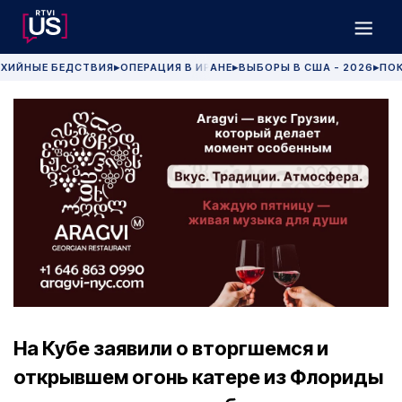
ХИЙНЫЕ БЕДСТВИЯ
ОПЕРАЦИЯ В ИРАНЕ
ВЫБОРЫ В США - 2026
ПОК
▶
▶
▶
На Кубе заявили о вторгшемся и
открывшем огонь катере из Флориды