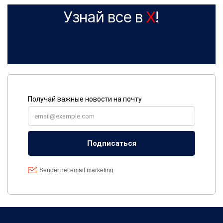
Узнай все в
X
!