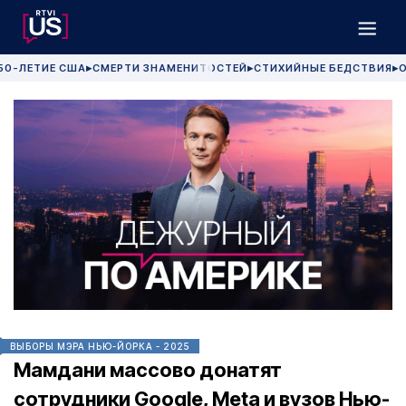
50-ЛЕТИЕ США
СМЕРТИ ЗНАМЕНИТОСТЕЙ
СТИХИЙНЫЕ БЕДСТВИЯ
О
▶
▶
▶
ВЫБОРЫ МЭРА НЬЮ-ЙОРКА - 2025
Мамдани массово донатят
сотрудники Google, Meta и вузов Нью-