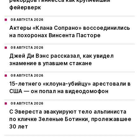
рекордов Гиннесса как крупнейший
фейерверк
08 АВГУСТА 2026
Актеры «Клана Сопрано» воссоединились
на похоронах Винсента Пасторе
08 АВГУСТА 2026
Джей Ди Вэнс рассказал, как увидел
знамение в упавшем стакане
08 АВГУСТА 2026
15-летнего «клоуна-убийцу» арестовали в
США — он попал на видеодомофон
08 АВГУСТА 2026
С Эвереста эвакуируют тело альпиниста
по кличке Зеленые Ботинки, пролежавшее
30 лет