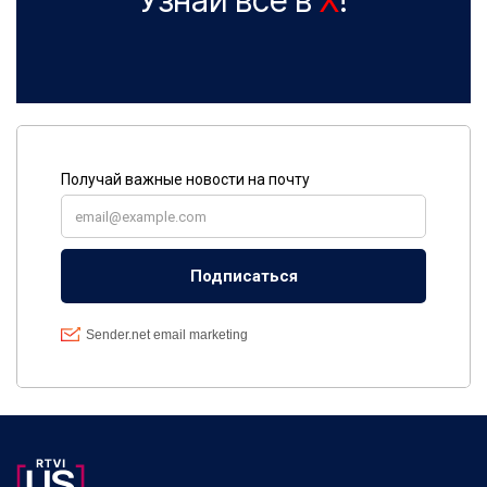
Узнай все в
X
!