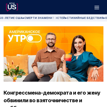
50-ЛЕТИЕ США
СМЕРТИ ЗНАМЕНИТОСТЕЙ
СТИХИЙНЫЕ БЕДСТВИЯ
О
▶
▶
▶
Конгрессмена-демократа и его жену
обвинили во взяточничестве и