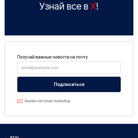
Узнай все в
X
!