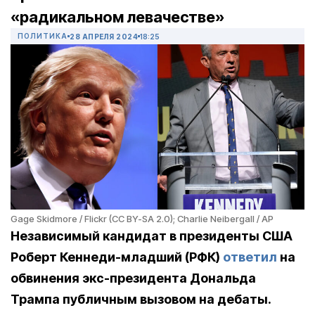
«радикальном левачестве»
ПОЛИТИКА
28 АПРЕЛЯ 2024
18:25
Gage Skidmore / Flickr (CC BY-SA 2.0); Charlie Neibergall / AP
Независимый кандидат в президенты США
Роберт Кеннеди-младший (РФК)
ответил
на
обвинения экс-президента Дональда
Трампа публичным вызовом на дебаты.