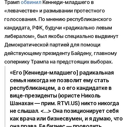
Трамп
обвинил
Кеннеди-младшего в
«левачестве» и размывании протестного
голосования. По мнению республиканского
кандидата, РФК, будучи «радикально левым
либералом», был якобы специально выдвинут
Демократической партией для помощи
действующему президенту Байдену, главному
сопернику Трампа на предстоящих выборах.
«Его [Кеннеди-младшего] радикальная
семья никогда не позволит ему стать
республиканцем, а о его кандидатке в
вице-президенты (юристе Николь
Шанахан — прим. RTVI.US) никто никогда
не слышал. <…> Она позиционирует себя
как врача или бизнесвумен, и я думаю, что
она права. Ее бизнес — проводить