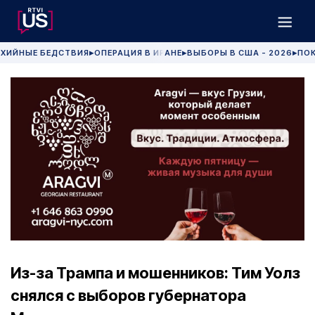
ХИЙНЫЕ БЕДСТВИЯ
ОПЕРАЦИЯ В ИРАНЕ
ВЫБОРЫ В США - 2026
ПОК
▶
▶
▶
Из-за Трампа и мошенников: Тим Уолз
снялся с выборов губернатора