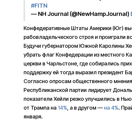
#FITN
— NH Journal (@NewHampJournal)
Конфедеративные Штаты Америки (Юг) выс
рабовладельческого строя и проиграли вой
Будучи губернатором Южной Каролины Хей
убрать флаг Конфедерации из местного К
церкви в Чарльстоне, где собирались пр
поддержку ей тогда выразил президент Ба
Согласно опросам общественного мнения,
Республиканской партии лидирует Дональ
показатели Хейли резко улучшились в Нью
от Трампа на
14%
, а в другом —
на 4%
. Пр
января.