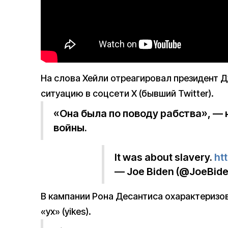
На слова Хейли отреагировал президент 
ситуацию в соцсети X (бывший Twitter).
«Она была по поводу рабства», — 
войны.
It was about slavery.
ht
— Joe Biden (@JoeBid
В кампании Рона Десантиса охарактериз
«ух» (yikes).