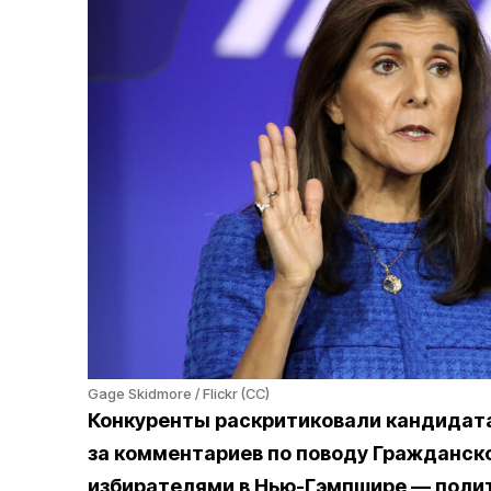
Gage Skidmore / Flickr (CC)
Конкуренты раскритиковали кандидата
за комментариев по поводу Гражданско
избирателями в Нью-Гэмпшире — полити