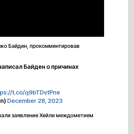
Джо Байден, прокомментировав
написал Байден о причинах
tps://t.co/q9bTDvtPne
en)
December 28, 2023
овали заявление Хейли междометием