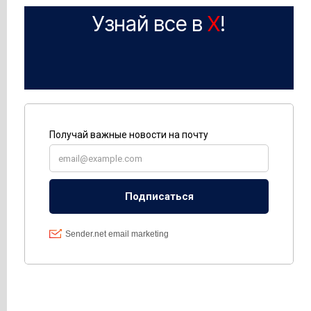
Узнай все в
X
!