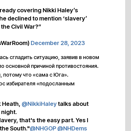
ready covering Nikki Haley’s
he declined to mention ‘slavery’
the Civil War?”
isWarRoom)
December 28, 2023
сь сгладить ситуацию, заявив в новом
ло основной причиной противостояния.
м, потому что «сама с Юга».
рос избирателя «подосланным
k Heath,
@NikkiHaley
talks about
 night.
avery, that's the easy part. Yes I
 the South."
@NHGOP
@NHDems