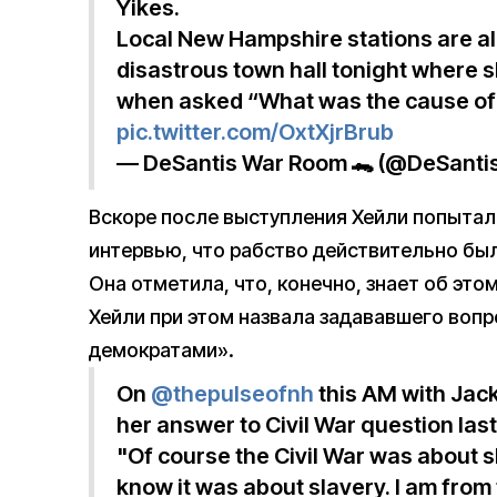
Yikes.
Local New Hampshire stations are al
disastrous town hall tonight where s
when asked “What was the cause of 
pic.twitter.com/OxtXjrBrub
— DeSantis War Room 🐊 (@DeSant
Вскоре после выступления Хейли попытала
интервью, что рабство действительно бы
Она отметила, что, конечно, знает об это
Хейли при этом назвала задававшего воп
демократами».
On
@thepulseofnh
this AM with Jac
her answer to Civil War question last
"Of course the Civil War was about sl
know it was about slavery. I am from