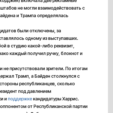
Джорджия) включала две рекламные
 штабов не могли взаимодействовать с
айдена и Трампа определялась
идатов были отключены, за
ставлялось одному из выступавших.
бой в студию какой-либо реквизит,
ако каждый получил ручку, блокнот и
и не присутствовали зрители. По итогам
держал Трамп, а Байден столкнулся с
о стороны республиканцев, сколько
резидент под давлением
ки и
поддержке
кандидатуры Харрис.
 оппонентом от Республиканской партии