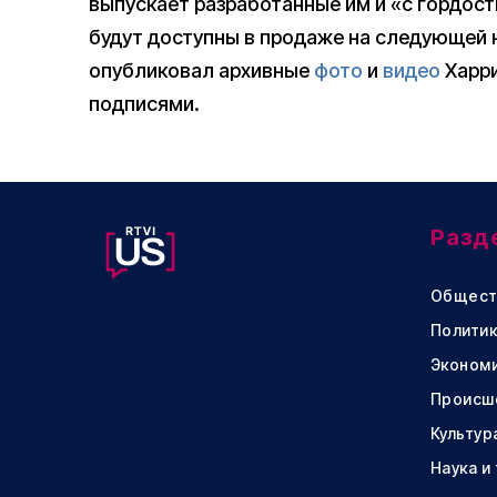
выпускает разработанные им и «с гордос
будут доступны в продаже на следующей н
опубликовал архивные
фото
и
видео
Харри
подписями.
Разд
Общест
Политик
Эконом
Происш
Культур
Наука и