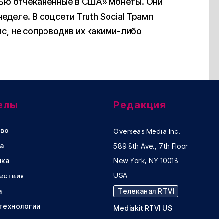
тью отчеканенные в США» монеты. Они
еделе. В соцсети Truth Social Трамп
с, не сопроводив их какими-либо
елы
Редакция
во
Overseas Media Inc.
а
589 8th Ave., 7th Floor
ика
New York, NY 10018
USA
ествия
а
Телеканал RTVI
 технологии
Mediakit RTVI US