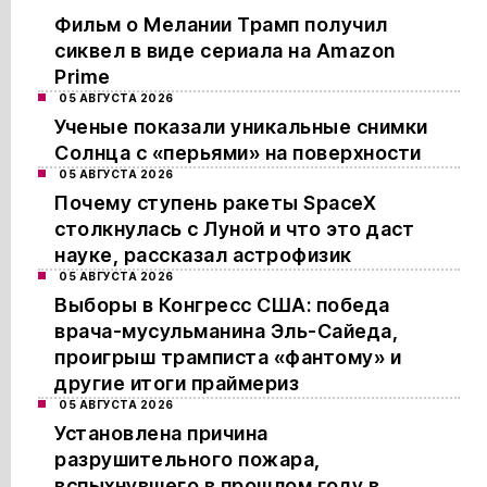
Фильм о Мелании Трамп получил
сиквел в виде сериала на Amazon
Prime
05 АВГУСТА 2026
Ученые показали уникальные снимки
Солнца с «перьями» на поверхности
05 АВГУСТА 2026
Почему ступень ракеты SpaceX
столкнулась с Луной и что это даст
науке, рассказал астрофизик
05 АВГУСТА 2026
Выборы в Конгресс США: победа
врача-мусульманина Эль-Сайеда,
проигрыш трамписта «фантому» и
другие итоги праймериз
05 АВГУСТА 2026
Установлена причина
разрушительного пожара,
вспыхнувшего в прошлом году в