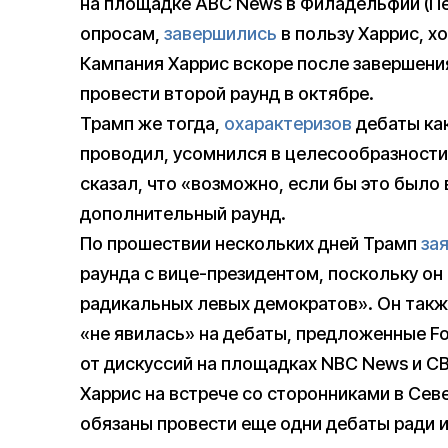
на площадке ABC News в Филадельфии (Пе
опросам,
завершились
в пользу Харрис, х
Кампания Харрис вскоре после завершени
провести второй раунд в октябре.
Трамп же тогда,
охарактеризов
дебаты как
проводил, усомнился в целесообразности
сказал, что «возможно, если бы это было 
дополнительный раунд.
По прошествии нескольких дней Трамп
за
раунда с вице-президентом, поскольку он 
радикальных левых демократов». Он также
«не явилась» на дебаты, предложенные Fo
от дискуссий на площадках NBC News и C
Харрис на встрече со сторонниками в Се
обязаны провести еще одни дебаты ради и