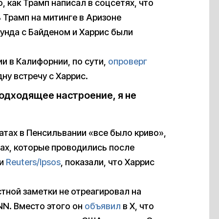
, как Трамп написал в соцсетях, что
ь Трамп на митинге в Аризоне
аунда с Байденом и Харрис были
и в Калифорнии, по сути,
опроверг
дну встречу с Харрис.
подходящее настроение, я не
атах в Пенсильвании «все было криво»,
сах, которые проводились после
и
Reuters/Ipsos
, показали, что Харрис
тной заметки не отреагировал на
N. Вместо этого он
объявил
в X, что