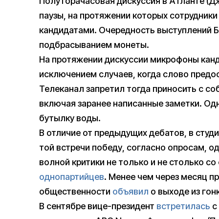
Полуторачасовая дискуссия в Атланте (
паузы, на протяжении которых сотрудники
кандидатами. Очередность выступлений Б
подбрасыванием монеты.
На протяжении дискуссии микрофоны канд
исключением случаев, когда слово предо
Телеканал запретил тогда приносить с со
включая заранее написанные заметки. Одн
бутылку воды.
В отличие от предыдущих дебатов, в студи
той встречи победу, согласно опросам, о
волной критики не только и не столько с
однопартийцев
. Менее чем через месяц п
общественности
объявил
о выходе из гон
В сентябре вице-президент
встретилась
с