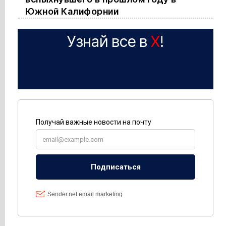
Южной Калифорнии
Узнай все в
X
!