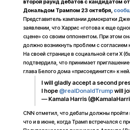
второй раунд дебатов с кандидатом о
Дональдом Трампом 23 октября,
сооб
Представитель кампании демократки Дже
заявлении, что Харрис «готова к еще одн
сцене» со своим оппонентом. При этом он
должно возникнуть проблем с согласием н
На своей странице в социальной сети X (б
подтвердила, что принимает приглашение
глава Белого дома «присоединится» к ней
I will gladly accept a second pre
I hope
@realDonaldTrump
will j
— Kamala Harris (@KamalaHarr
CNN отметил, что дебаты должны пройти 
что и в июне, когда Трамп встречался с 