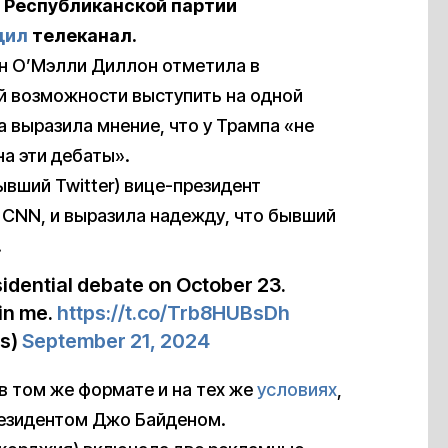
т Республиканской партии
щил
телеканал.
н О’Мэлли Диллон отметила в
ой возможности выступить на одной
а выразила мнение, что у Трампа «не
а эти дебаты».
ывший Twitter) вице-президент
 CNN, и выразила надежду, что бывший
.
sidential debate on October 23.
oin me.
https://t.co/Trb8HUBsDh
is)
September 21, 2024
в том же формате и на тех же
условиях
,
президентом Джо Байденом.