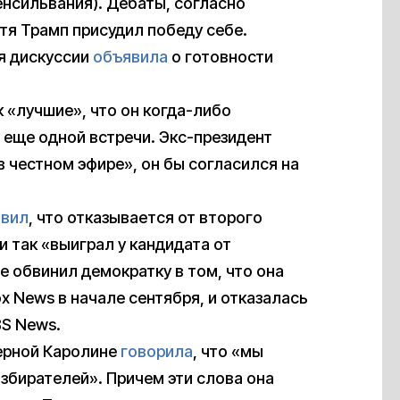
нсильвания). Дебаты, согласно
отя Трамп присудил победу себе.
я дискуссии
объявила
о готовности
 «лучшие», что он когда-либо
 еще одной встречи. Экс-президент
в честном эфире», он бы согласился на
явил
, что отказывается от второго
и так «выиграл у кандидата от
 обвинил демократку в том, что она
x News в начале сентября, и отказалась
BS News.
верной Каролине
говорила
, что «мы
збирателей». Причем эти слова она