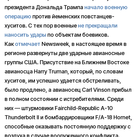
президента Дональда Трампа
начало военную
операцию
против йеменских повстанцев-
хуситов. С тех пор военные
не прекращали
наносить удары
по объектам боевиков.
Как
отмечает
Newsweek, в настоящее время в
регионе развернуты две ударные авианосные
группы США. Присутствие на Ближнем Востоке
авианосца Harry Truman, который, по словам
хуситов, им успешно удается обстреливать,
было продлено, а авианосец Carl Vinson прибыл
в полном состоянии с истребителями. Среди
них — штурмовики Fairchild-Republic A-10
Thunderbolt II и бомбардировщики F/A-18 Hornet,
способные оказывать постоянную поддержку с
воздуха в случае вооруженного конфликта.