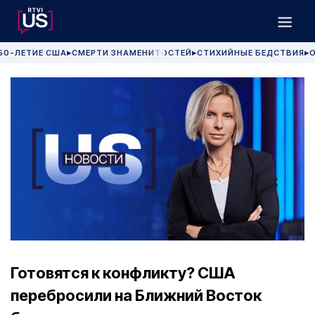
50-ЛЕТИЕ США
СМЕРТИ ЗНАМЕНИТОСТЕЙ
СТИХИЙНЫЕ БЕДСТВИЯ
О
▶
▶
▶
Готовятся к конфликту? США
перебросили на Ближний Восток