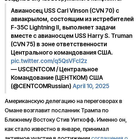
Авианосец USS Carl Vinson (CVN 70) с
авиакрылом, состоящим из истребителей
F-35C Lightning II, выполняет задачи
вместе с авианосцем USS Harry S. Truman
(CVN 75) в зоне ответственности
Центрального командования США.
pic.twitter.com/q5QsVFcI2z
— USCENTCOM / Центральное
Командование (ЦЕНТКОМ) США
(@CENTCOMRussian)
April 10, 2025
Американскую делегацию на переговорах в
Омане возглавит посланник Трампа по
Ближнему Востоку Стив Уиткофф. Именно он,
как стало известно в январе, принимал
активное участие в достижении
соглашения о