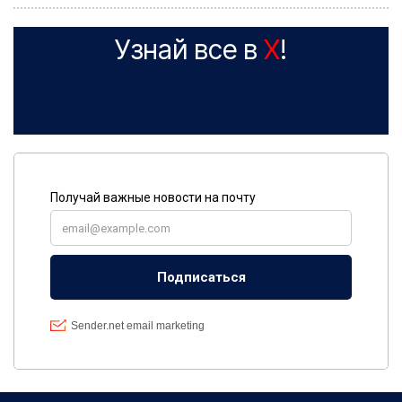
Узнай все в
X
!