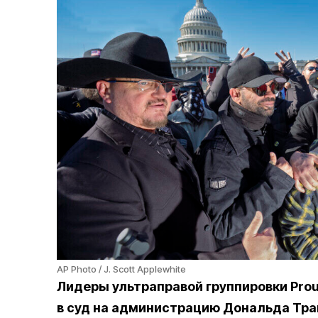
AP Photo / J. Scott Applewhite
Лидеры ультраправой группировки Prou
в суд на администрацию Дональда Трам