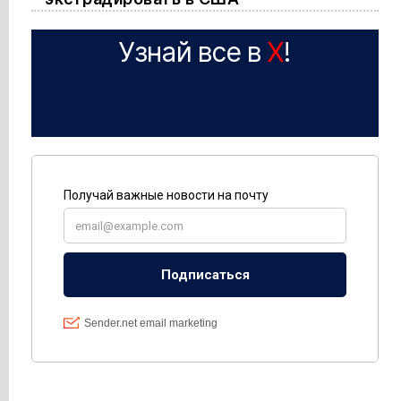
Узнай все в
X
!