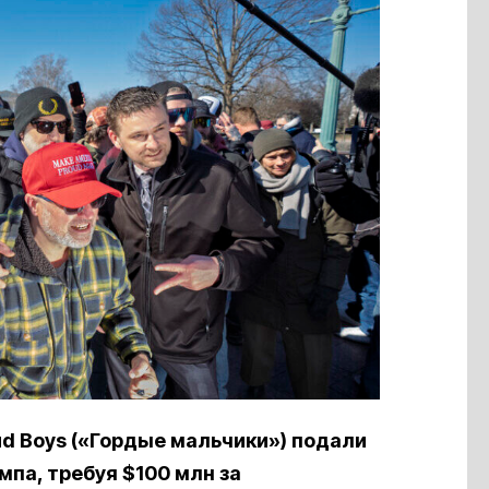
d Boys («Гордые мальчики») подали
па, требуя $100 млн за