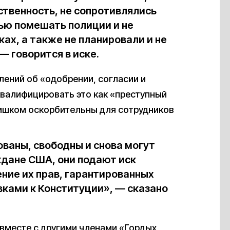
твенность, не сопротивлялись
елью помешать полиции и не
ах, а также не планировали и не
— говорится в иске.
лений об «одобрении, согласии и
квалифицировать это как «преступный
лишком оскорбительны для сотрудников
ованы, свободны и снова могут
ждане США, они подают иск
ние их прав, гарантированных
вками к Конституции», — сказано
н вместе с другими членами «Гордых