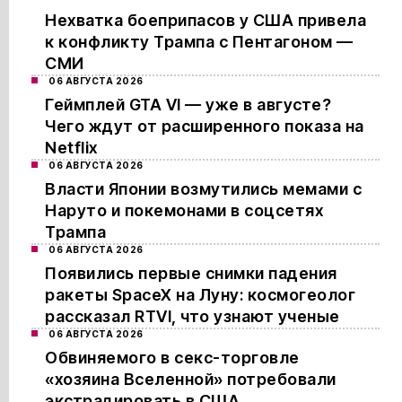
Нехватка боеприпасов у США привела
к конфликту Трампа с Пентагоном —
СМИ
06 АВГУСТА 2026
Геймплей GTA VI — уже в августе?
Чего ждут от расширенного показа на
Netflix
06 АВГУСТА 2026
Власти Японии возмутились мемами с
Наруто и покемонами в соцсетях
Трампа
06 АВГУСТА 2026
Появились первые снимки падения
ракеты SpaceX на Луну: космогеолог
рассказал RTVI, что узнают ученые
06 АВГУСТА 2026
Обвиняемого в секс-торговле
«хозяина Вселенной» потребовали
экстрадировать в США