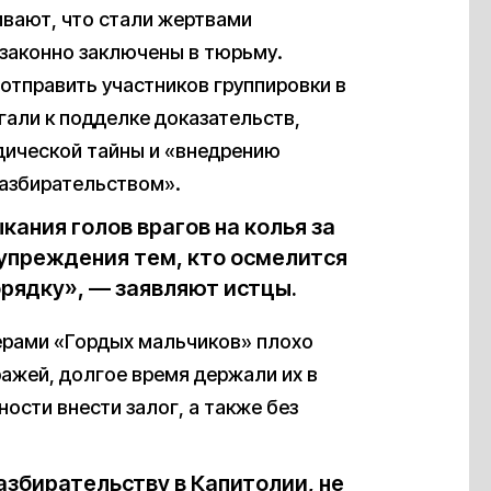
вают, что стали жертвами
законно заключены в тюрьму.
 отправить участников группировки в
гали к подделке доказательств,
дической тайны и «внедрению
разбирательством».
ания голов врагов на колья за
дупреждения тем, кто осмелится
рядку», — заявляют истцы.
дерами «Гордых мальчиков» плохо
ажей, долгое время держали их в
сти внести залог, а также без
азбирательству в Капитолии, не