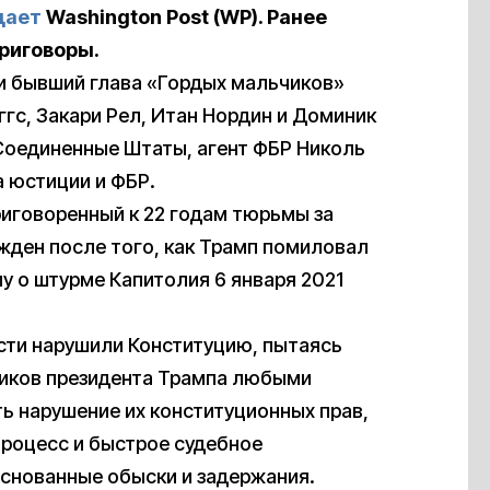
щает
Washington
Post (WP)
. Ранее
риговоры.
и бывший глава «Гордых мальчиков»
ггс, Закари Рел, Итан Нордин и Доминик
 Соединенные Штаты, агент ФБР Николь
а юстиции и ФБР.
риговоренный к 22 годам тюрьмы за
жден после того, как Трамп помиловал
лу о штурме Капитолия 6 января 2021
сти нарушили Конституцию, пытаясь
ников президента Трампа любыми
ь нарушение их конституционных прав,
роцесс и быстрое судебное
основанные обыски и задержания.