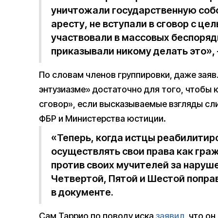
уничтожали государственную собс
аресту, не вступали в сговор с ц
участвовали в массовых беспорядк
приказывали никому делать это», 
По словам членов группировки, даже заяв
энтузиазме» достаточно для того, чтобы 
сговор», если высказываемые взгляды с
ФБР и Министерства юстиции.
«Теперь, когда истцы реабилитир
осуществлять свои права как гра
против своих мучителей за наруше
Четвертой, Пятой и Шестой попра
в документе.
Сам Таррио по поводу иска
заявил
, что о