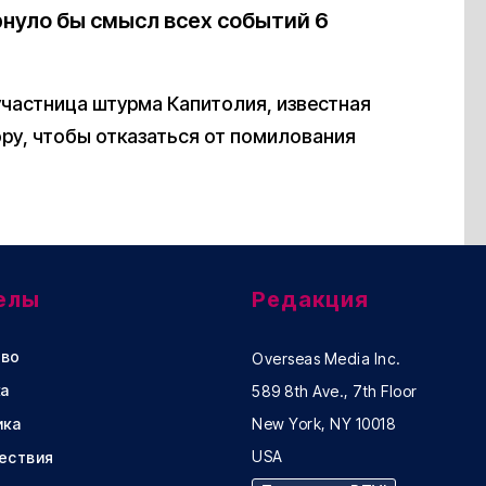
нуло бы смысл всех событий 6
участница штурма Капитолия, известная
ру, чтобы отказаться от помилования
елы
Редакция
во
Overseas Media Inc.
а
589 8th Ave., 7th Floor
ика
New York, NY 10018
USA
ествия