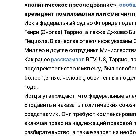
«политическое преследование»,
сооб
президент помиловал их или смягчил п
Иск в федеральный суд во Флориде подал
Генри (Энрике) Таррио, а также Джозеф Би
Пеццола. В качестве ответчиков указаны
Миллер и другие сотрудники Министерств
Как ранее
рассказывал
RTVI US, Таррио, п
подстрекательство к мятежу, был освобо
более 1,5 тыс. человек, обвиненных по де
года.
Истцы утверждают, что федеральные вла
«подавить и наказать политических союз
средствами». Они требуют компенсироват
включая право на надлежащий правовой п
разбирательство, а также запрет на необ