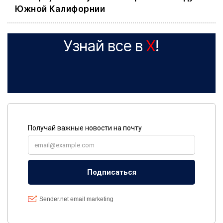
Южной Калифорнии
Узнай все в
X
!