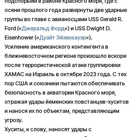
подспорьем в районе Красного моря, где с
осени прошлого года развернуты две ударные
группы во главе с авианосцами USS Gerald R.
Ford («
Джеральд Форд
«) и USS Dwight D.
Eisenhower («
Дуайт Эйзенхауэр
«).
Усиление американского контингента в
ближневосточном регионе произошло вскоре
после террористической атаки группировки
ХАМАС на Израиль в октябре 2023 года. С тех
пор США и союзники пытаются обеспечивать
безопасность в акватории Красного моря,
отражая удары йеменских повстанцев-хуситов
и нанося их по объектам, представляющим
угрозу.
Хуситы, к слову, наносят удары с