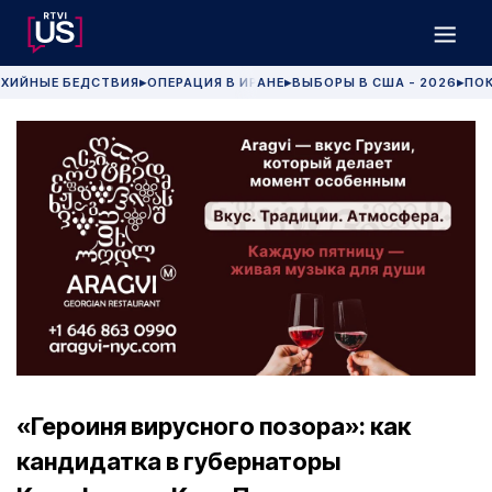
ХИЙНЫЕ БЕДСТВИЯ
ОПЕРАЦИЯ В ИРАНЕ
ВЫБОРЫ В США - 2026
ПОК
▶
▶
▶
«Героиня вирусного позора»: как
кандидатка в губернаторы