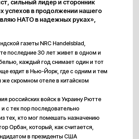
т, сильный лидер и сторонник
их успехов в продолжении нашего
авляю НАТО в надежных руках»,
ндской газеты NRC Handelsblad,
ютте последние 30 лет живет в одном и
елью, каждый год снимает один и тот
ще ездит в Нью-Йорк, где с одним и тем
м же скромном отеле в китайском
я российских войск в Украину Рютте
 и с тех пор последовательно
из тех, кто мог помешать назначению
ор Орбан, который, как считается,
андидатом в президенты США