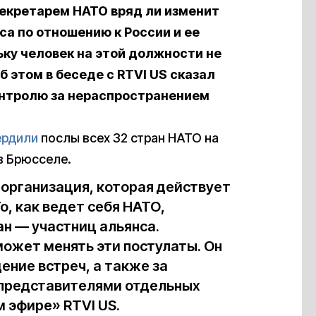
екретарем НАТО вряд ли изменит
а по отношению к России и ее
ку человек на этой должности не
этом в беседе с RTVI US сказал
онтролю за нераспространением
ердили
послы всех 32 стран НАТО на
в Брюсселе.
 организация, которая действует
о, как ведет себя НАТО,
ан — участниц альянса.
может менять эти постулаты. Он
ение встреч, а также за
представителями отдельных
 эфире» RTVI US.