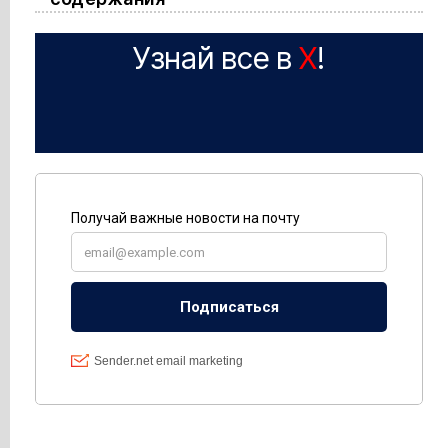
Узнай все в
X
!