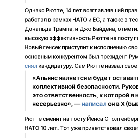
Однако Рютте, 14 лет возглавлявший пра
работал в рамках НАТО и ЕС, а также в т
Дональда Трампа, и Джо Байдена, отметил
высокую эффективность Рютте на посту г
Новый генсек приступит к исполнению сво
основным конкурентом был президент Рум
снял
кандидатуру. Сам Рютте назвал свое
«Альянс является и будет остава
коллективной безопасности. Руко
это ответственность, к которой я 
несерьезно», —
написал
он в X (бы
Рютте сменит на посту Йенса Столтенберг
НАТО 10 лет. Тот уже приветствовал свое