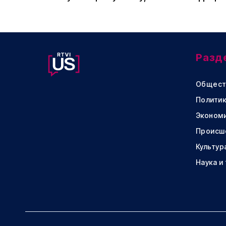
Разд
Общест
Политик
Эконом
Происш
Культур
Наука и