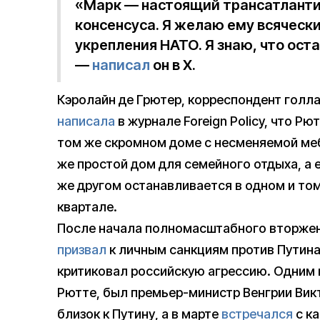
«Марк — настоящий трансатлантис
консенсуса. Я желаю ему всяческ
укрепления НАТО. Я знаю, что ост
—
написал
он в X.
Кэролайн де Грютер, корреспондент голла
написала
в журнале Foreign Policy, что Р
том же скромном доме с несменяемой меб
же простой дом для семейного отдыха, а е
же другом останавливается в одном и то
квартале.
После начала полномасштабного вторжени
призвал
к личным санкциям против Путина
критиковал российскую агрессию. Одним 
Рютте, был премьер-министр Венгрии Викт
близок к Путину, а в марте
встречался
с к