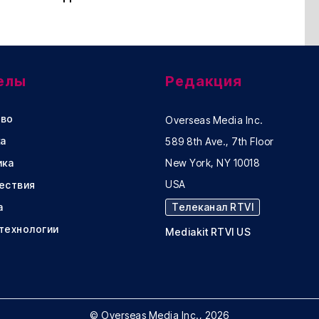
елы
Редакция
во
Overseas Media Inc.
а
589 8th Ave., 7th Floor
ика
New York, NY 10018
USA
ествия
а
Телеканал RTVI
 технологии
Mediakit RTVI US
© Overseas Media Inc., 2026