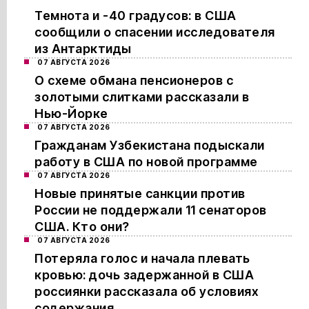
Темнота и -40 градусов: в США
сообщили о спасении исследователя
из Антарктиды
07 АВГУСТА 2026
О схеме обмана пенсионеров с
золотыми слитками рассказали в
Нью-Йорке
07 АВГУСТА 2026
Гражданам Узбекистана подыскали
работу в США по новой программе
07 АВГУСТА 2026
Новые принятые санкции против
России не поддержали 11 сенаторов
США. Кто они?
07 АВГУСТА 2026
Потеряла голос и начала плевать
кровью: дочь задержанной в США
россиянки рассказала об условиях
содержания