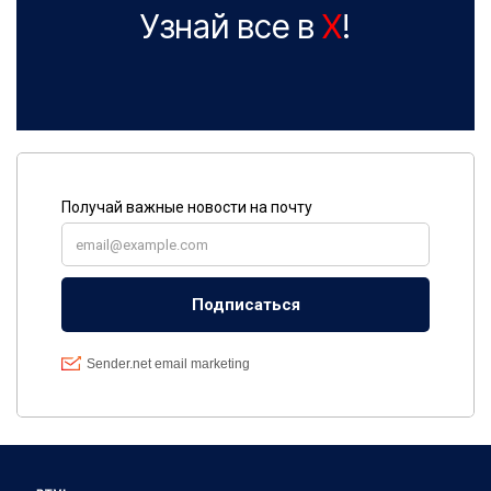
Узнай все в
X
!