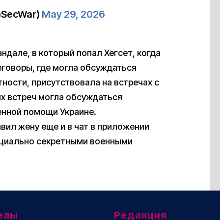
(@SecWar)
May 29, 2026
андале, в который попал Хегсет, когда
еговоры, где могла обсуждаться
ности, присутствовала на встречах с
их встреч могла обсуждаться
енной помощи Украине.
авил жену еще и в чат в приложении
енциально секретными военными
елы
Редакция