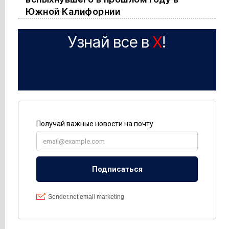
Южной Калифорнии
Узнай все в
X
!