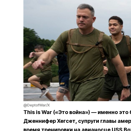
@DeptofWar/X
This is War («Это война») — именно эт
Дженнифер Хегсет, супруги главы амер
время тренировки на авианосце USS Box