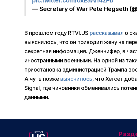
pic.twitter.com/oxEaAh4zPb
— Secretary of War Pete Hegseth 
В прошлом году RTVI.US
рассказывал
о ск
выяснилось, что он приводил жену на пер
секретная информация. Дженнифер, в част
иностранными военными. На одной из так
приостановка администрацией Трампа во
А чуть позже
выяснилось
, что Хегсет доб
Signal, где чиновники обменивались пот
данными.
Разд