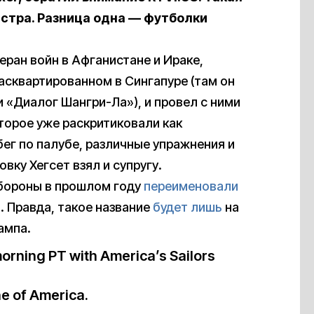
стра. Разница одна — футболки
теран войн в Афганистане и Ираке,
асквартированном в Сингапуре (там он
 «Диалог Шангри-Ла»), и провел с ними
торое уже раскритиковали как
бег по палубе, различные упражнения и
вку Хегсет взял и супругу.
бороны в прошлом году
переименовали
. Правда, такое название
будет лишь
на
ампа.
morning PT with America’s Sailors
e of America.