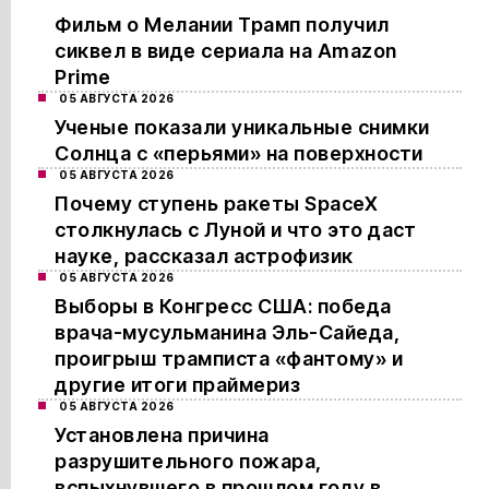
Фильм о Мелании Трамп получил
сиквел в виде сериала на Amazon
Prime
05 АВГУСТА 2026
Ученые показали уникальные снимки
Солнца с «перьями» на поверхности
05 АВГУСТА 2026
Почему ступень ракеты SpaceX
столкнулась с Луной и что это даст
науке, рассказал астрофизик
05 АВГУСТА 2026
Выборы в Конгресс США: победа
врача-мусульманина Эль-Сайеда,
проигрыш трамписта «фантому» и
другие итоги праймериз
05 АВГУСТА 2026
Установлена причина
разрушительного пожара,
вспыхнувшего в прошлом году в