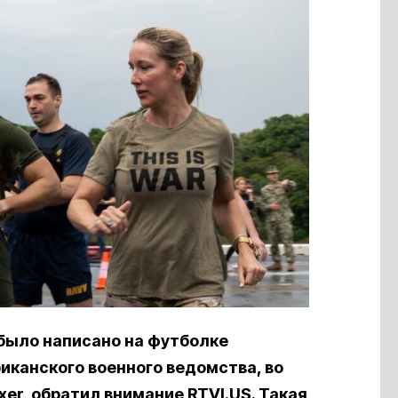
о было написано на футболке
иканского военного ведомства, во
er, обратил внимание RTVI.US. Такая