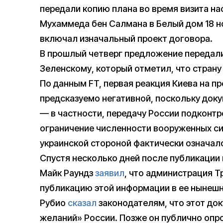
передали копию плана во время визита н
Мухаммеда бен Салмана в Белый дом 18 н
включал изначальный проект договора.
В прошлый четверг предложение передал
Зеленскому, который отметил, что стран
По данным FT, первая реакция Киева на 
предсказуемо негативной, поскольку док
— в частности, передачу России подконт
ограничение численности вооруженных си
украинской стороной фактически означало
Спустя несколько дней после публикации
Майк Раундз
заявил
, что администрация Т
публикацию этой информации в ее нынешне
Рубио
сказал
законодателям, что этот до
желаний» России. Позже он публично опро