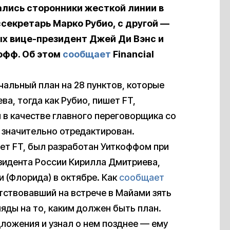
ались сторонники жесткой линии в
ссекретарь Марко Рубио, с другой —
ых вице-президент Джей Ди Вэнс и
офф. Об этом
сообщает
Financial
чальный план на 28 пунктов, которые
ва, тогда как Рубио, пишет FT,
л в качестве главного переговорщика со
 значительно отредактирован.
ет FT, был разработан Уиткоффом при
зидента России Кирилла Дмитриева,
 (Флорида) в октябре. Как
сообщает
утствовавший на встрече в Майами зять
яды на то, каким должен быть план.
дложения и узнал о нем позднее — ему