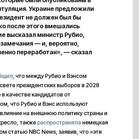
, которые были опубликованы в
итуляция. Украине предложили
резидент не должен был бы
ко после этого вмешались
ие высказал министр Рубио,
замечания — и, вероятно,
енно переработан», — сказал
бщил
, что между Рубио и Вэнсом
свете президентских выборов в 2028
е в качестве кандидатов от
ом, что Рубио и Вэнс используют
 влияние на внешнюю политику страны и
кресло, также
распространяла
немецкая
м статью NBC News, заявив, что «эти