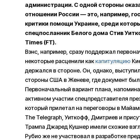
администрации. С одной стороны оказ
отношении России — это, например, го
критики помощи Украине, среди котор
спецпосланник Белого дома Стив Уитк
Times (FT).
Вэнс, например, сразу поддержал первона
некоторые расценили как
капитуляцию
Кие
держался в стороне. Он, однако, выступи
стороны США в Женеве, где документ был
Первоначальный вариант плана, напомина
активном участии спецпредставителя пре
который прилетал на переговоры в Майами
The Telegraph, Уиткофф, Дмитриев и прис
Трампа Джаред Кушнер имели схожие взгл
Рубио же не участвовал в разработке пре