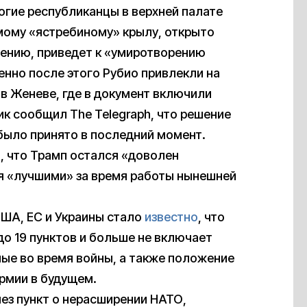
огие республиканцы в верхней палате
мому «ястребиному» крылу, открыто
нению, приведет к «умиротворению
енно после этого Рубио привлекли на
в Женеве, где в документ включили
к сообщил The Telegraph, что решение
было принято в последний момент.
л
, что Трамп остался «доволен
ия «лучшими» за время работы нынешней
США, ЕС и Украины стало
известно
, что
до 19 пунктов и больше не включает
ные во время войны, а также положение
рмии в будущем.
ез пункт о нерасширении НАТО,