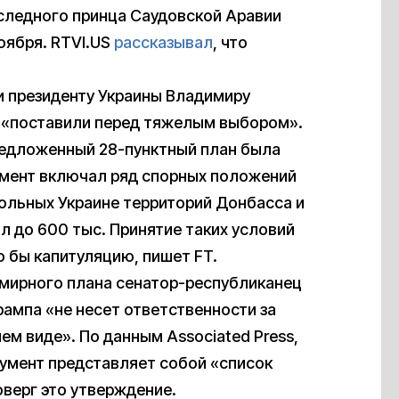
аследного принца Саудовской Аравии
оября. RTVI.US
рассказывал
, что
и президенту Украины Владимиру
у «поставили перед тяжелым выбором».
предложенный 28-пунктный план была
умент включал ряд спорных положений
рольных Украине территорий Донбасса и
л до 600 тыс. Принятие таких условий
 бы капитуляцию, пишет FT.
 мирного плана сенатор-республиканец
рампа «не несет ответственности за
м виде». По данным Associated Press,
кумент представляет собой «список
верг это утверждение.