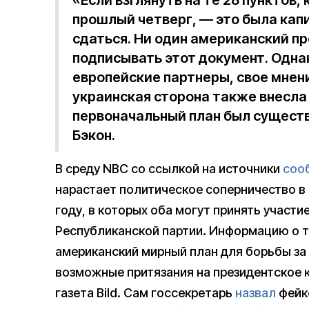
«Если взглянуть на те 28 пунктов
прошлый четверг, — это была кап
сдаться. Ни один американский п
подписывать этот документ. Одна
европейские партнеры, свое мнен
украинская сторона также внесла 
первоначальный план был существ
Бэкон.
В среду NBC со ссылкой на источники
соо
нарастает политическое соперничество в 
году, в которых оба могут принять участи
Республиканской партии. Информацию о т
американский мирный план для борьбы за
возможные притязания на президентское 
газета Bild. Сам госсекретарь
назвал
фейко