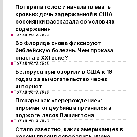
Потеряла голос и начала плевать
кровью: дочь задержанной в США
россиянки рассказала об условиях
содержания
07 АВГУСТА 2026
Во Флориде снова фиксируют
библейскую болезнь. Чем проказа
опасна в XXI веке?
07 АВГУСТА 2026
Белоруса приговорили в США к 16
годам за вымогательство через
интернет
07 АВГУСТА 2026
Пожары как «перерождение»:
пироман-отцеубийца признался в
поджоге лесов Вашингтона
07 АВГУСТА 2026
Стало известно, каких американцев в
России просил освободить Рубио