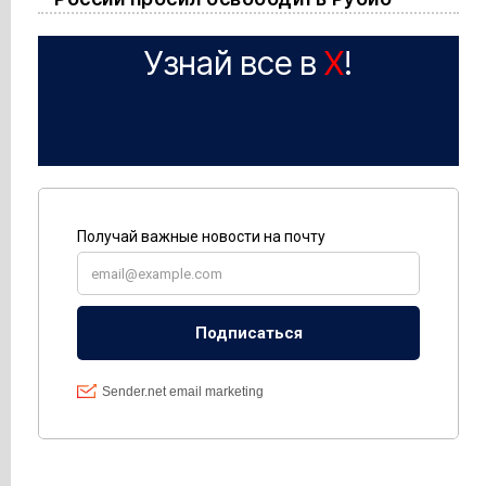
Узнай все в
X
!