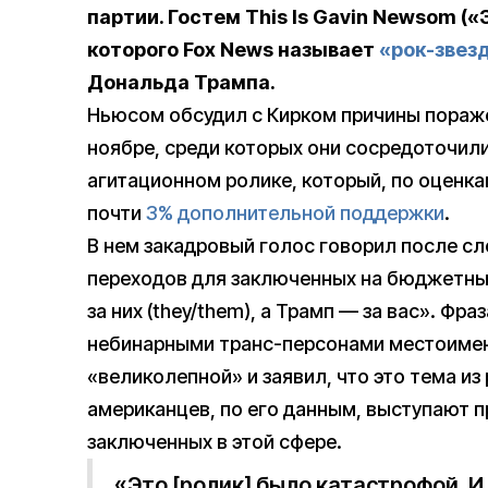
партии. Гостем This Is Gavin Newsom (
которого Fox News называет
«рок-звез
Дональда Трампа.
Ньюсом обсудил с Кирком причины пораж
ноябре, среди которых они сосредоточили
агитационном ролике, который, по оценк
почти
3% дополнительной поддержки
.
В нем закадровый голос говорил после с
переходов для заключенных на бюджетные
за них (they/them), а Трамп — за вас». Фр
небинарными транс-персонами местоимен
«великолепной» и заявил, что это тема из
американцев, по его данным, выступают п
заключенных в этой сфере.
«Это [ролик] было катастрофой. И 