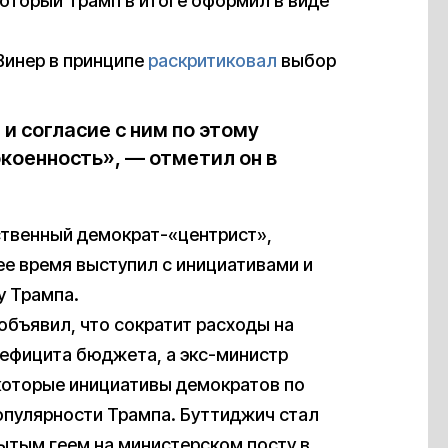
оторый Трамп в итоге оформил в виде
Винер в принципе
раскритиковал
выбор
и согласие с ним по этому
коенность», — отметил он в
ственный демократ-«центрист»,
ее время выступил с инициативами и
у Трампа.
объявил, что сократит расходы на
дефицита бюджета, а экс-министр
екоторые инициативы демократов по
опулярности Трампа. Буттиджич стал
ытым геем на министерском посту в