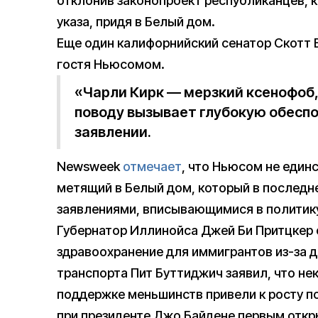
отклонив законопроект республиканцев, к
указа, придя в Белый дом.
Еще один калифорнийский сенатор Скотт 
гостя Ньюсомом.
«Чарли Кирк — мерзкий ксенофоб, 
поводу вызывает глубокую обеспо
заявлении.
Newsweek
отмечает
, что Ньюсом не един
метящий в Белый дом, который в последн
заявлениями, вписывающимися в политик
Губернатор Иллинойса Джей Би Притцкер 
здравоохранение для иммигрантов из-за 
транспорта Пит Буттиджич заявил, что н
поддержке меньшинств привели к росту п
при президенте Джо Байдене первым откр