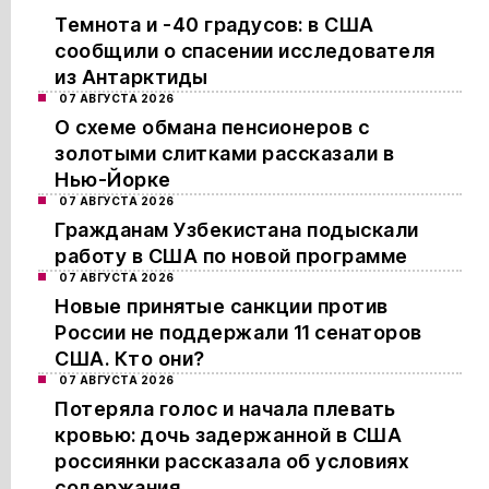
Темнота и -40 градусов: в США
сообщили о спасении исследователя
из Антарктиды
07 АВГУСТА 2026
О схеме обмана пенсионеров с
золотыми слитками рассказали в
Нью-Йорке
07 АВГУСТА 2026
Гражданам Узбекистана подыскали
работу в США по новой программе
07 АВГУСТА 2026
Новые принятые санкции против
России не поддержали 11 сенаторов
США. Кто они?
07 АВГУСТА 2026
Потеряла голос и начала плевать
кровью: дочь задержанной в США
россиянки рассказала об условиях
содержания