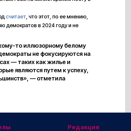
ард
считает
, что этот, по ее мнению,
ю демократов в 2024 году и не
акому-то иллюзорному белому
 демократы не фокусируются на
ах — таких как жилье и
орые являются путем к успеху,
ньшинств», — отметила
елы
Редакция