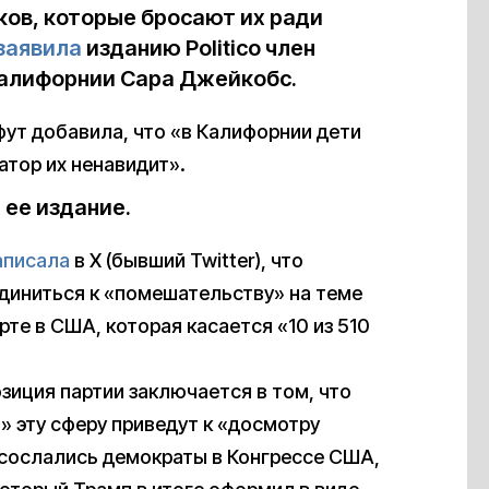
ков, которые бросают их ради
заявила
изданию Politico член
алифорнии Сара Джейкобс.
фут добавила, что «в Калифорнии дети
атор их ненавидит».
 ее издание.
аписала
в X (бывший Twitter), что
иниться к «помешательству» на теме
е в США, которая касается «10 из 510
зиция партии заключается в том, что
» эту сферу приведут к «досмотру
 сослались демократы в Конгрессе США,