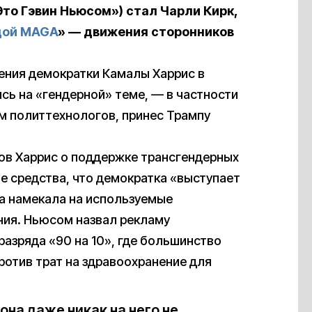
«Это Гэвин Ньюсом») стал Чарли Кирк,
дой MAGA
» — движения сторонников
ения демократки Камалы Харрис в
сь на «гендерной» теме, — в частности
ам политтехнологов, принес Трампу
лов Харрис о поддержке трансгендерных
 средства, что демократка «выступает
аза намекала на используемые
ия. Ньюсом назвал рекламу
 разряда «90 на 10», где большинство
ротив трат на здравоохранение для
она даже никак на него не