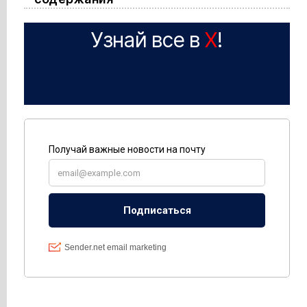
Узнай все в
X
!