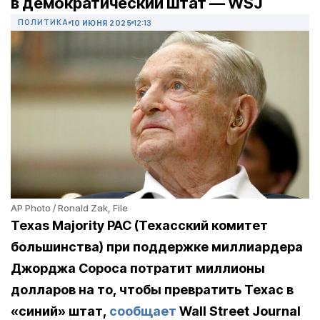
в демократический штат — WSJ
ПОЛИТИКА
10 ИЮНЯ 2025
12:13
AP Photo / Ronald Zak, File
Texas
Majority
PAC
(Техасский комитет
большинства) при поддержке миллиардера
Джорджа Сороса потратит миллионы
долларов на то, чтобы превратить Техас в
«синий» штат,
сообщает
Wall
Street
Journal