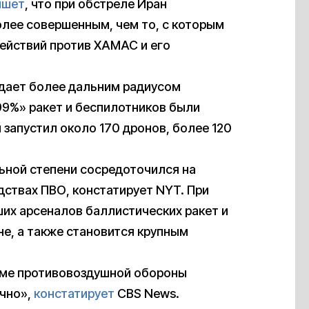
ишет
, что при обстреле Иран
олее совершенным, чем то, с которым
действий против ХАМАС и его
адает более дальним радиусом
«99%» ракет и беспилотников были
 запустил около 170 дронов, более 120
льной степени сосредоточился на
дствах ПВО, констатирует NYT. При
ших арсеналов баллистических ракет и
е, а также становится крупным
еме противовоздушной обороны
очно»,
констатирует
CBS News.