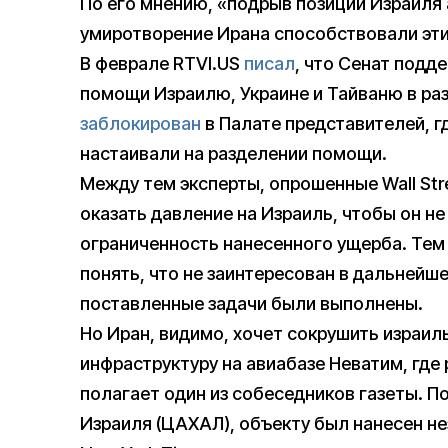
По его мнению, «подрыв позиции Израиля
умиротворение Ирана способствовали эт
В феврале RTVI.US
писал
, что Сенат подд
помощи Израилю, Украине и Тайваню в ра
заблокирован
в Палате представителей, 
настаивали на разделении помощи.
Между тем эксперты, опрошенные Wall Stre
оказать давление на Израиль, чтобы он не
ограниченность нанесенного ущерба. Тем 
понять, что не заинтересован в дальнейше
поставленные задачи были выполнены.
Но Иран, видимо, хочет сокрушить израил
инфраструктуру на авиабазе Неватим, где
полагает один из собеседников газеты. П
Израиля (ЦАХАЛ), объекту был нанесен н