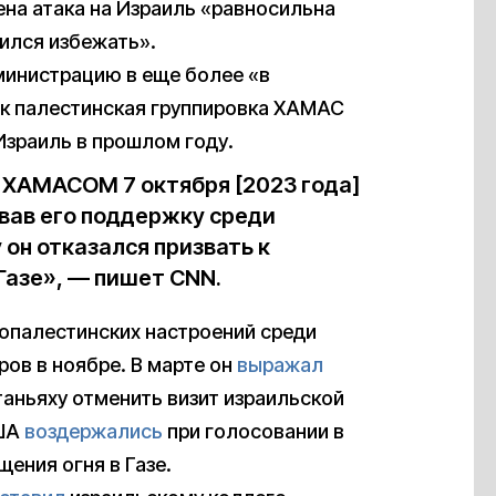
ена атака на Израиль «равносильна
мился избежать».
министрацию в еще более «в
ак палестинская группировка ХАМАС
Израиль в прошлом году.
 ХАМАСОМ 7 октября [2023 года]
рвав его поддержку среди
он отказался призвать к
Газе», — пишет CNN.
ропалестинских настроений среди
ов в ноябре. В марте он
выражал
аньяху отменить визит израильской
США
воздержались
при голосовании в
ения огня в Газе.