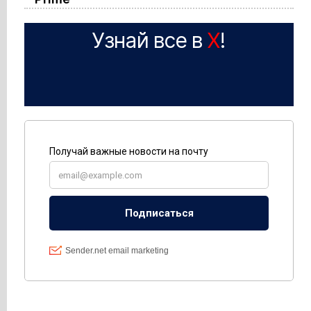
Узнай все в
X
!