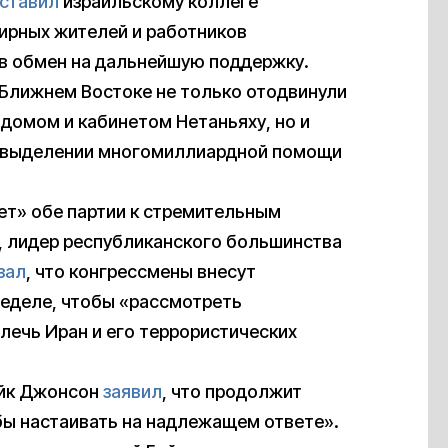
ставил
израильскому коллеге
мирных жителей и работников
 в обмен на дальнейшую поддержку.
 Ближнем Востоке не только отодвинули
домом и кабинетом Нетаньяху, но и
 о выделении многомиллиардной помощи
ает» обе партии к стремительным
, лидер республиканского большинства
зал
, что конгрессмены внесут
неделе, чтобы «рассмотреть
лечь Иран и его террористических
айк Джонсон
заявил
, что продолжит
бы настаивать на надлежащем ответе».