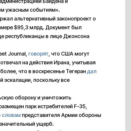
 администрацией Байдена и
им ужасным событиям».
ержал альтернативный законопроект о
змере $95,3 млрд. Документ был
где республиканцы в лице Джонсона
et Journal,
говорят
, что США могут
 отвечал на действия Ирана, учитывая
более, что в воскресенье Тегеран
дал
й эскалации, поскольку все
ьскую оборону и уничтожить
 размещен парк истребителей F-35,
о
словам
представителя Армии обороны
езначительный ущерб.