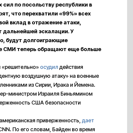
х сил по посольству республики в
рят, что перехватили «99%» всех
вой вклад в отражение атаки,
т дальнейшей эскалации. У
но, будут долгоиграющие
ие СМИ теперь обращают еще больше
н «решительно»
осудил
действия
дентную воздушную атаку» на военные
ленниками из Сирии, Ирака и Йемена.
мьер-министром Израиля Биньямином
верженность США безопасности
 американская приверженность,
дает
NN. По его словам, Байден во время