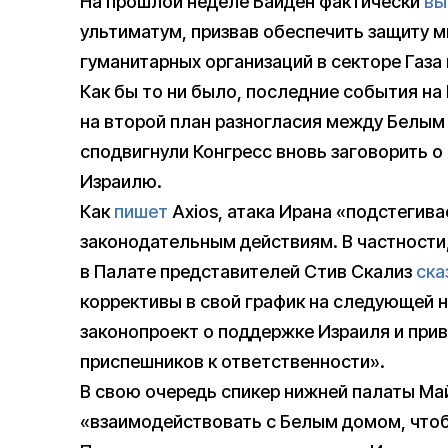
На прошлой неделе Байден фактически
вы
ультиматум, призвав обеспечить защиту 
гуманитарных организаций в секторе Газа
Как бы то ни было, последние события на
на второй план разногласия между Белым 
сподвигнули Конгресс вновь заговорить
Израилю.
Как
пишет
Axios, атака Ирана «подстегив
законодательным действиям. В частности
в Палате представителей Стив Скализ
ска
коррективы в свой график на следующей 
законопроект о поддержке Израиля и прив
приспешников к ответственности».
В свою очередь спикер нижней палаты М
«взаимодействовать с Белым домом, что