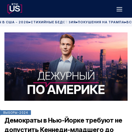
 В США - 2026
СТИХИЙНЫЕ БЕДСТВИЯ
ПОКУШЕНИЯ НА ТРАМПА
ВС
▶
▶
▶
ВЫБОРЫ-2024
Демократы в Нью-Йорке требуют не
допустить Кеннеди-младшего до