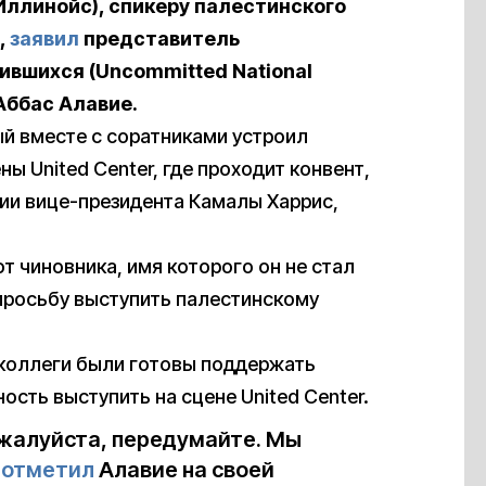
(Иллинойс), спикеру палестинского
,
заявил
представитель
вшихся (Uncommitted National
Аббас Алавие.
ый вместе с соратниками устроил
ы United Center, где проходит конвент,
нии вице-президента Камалы Харрис,
т чиновника, имя которого он не стал
 просьбу выступить палестинскому
е коллеги были готовы поддержать
сть выступить на сцене United Center.
жалуйста, передумайте. Мы
—
отметил
Алавие на своей