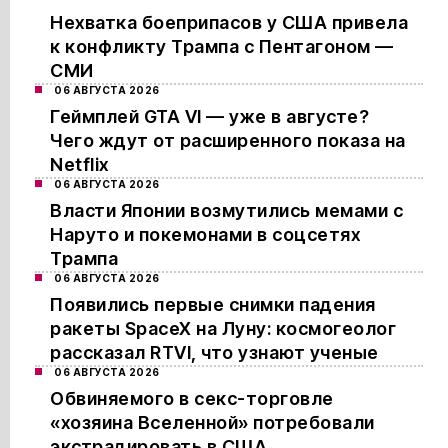
Нехватка боеприпасов у США привела
к конфликту Трампа с Пентагоном —
СМИ
06 АВГУСТА 2026
Геймплей GTA VI — уже в августе?
Чего ждут от расширенного показа на
Netflix
06 АВГУСТА 2026
Власти Японии возмутились мемами с
Наруто и покемонами в соцсетях
Трампа
06 АВГУСТА 2026
Появились первые снимки падения
ракеты SpaceX на Луну: космогеолог
рассказал RTVI, что узнают ученые
06 АВГУСТА 2026
Обвиняемого в секс-торговле
«хозяина Вселенной» потребовали
экстрадировать в США