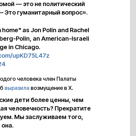
домой — это не политический
— Это гуманитарный вопрос».
 home" as Jon Polin and Rachel
berg-Polin, an American-Israeli
age in Chicago.
r.com/upKD75L47z
24
одого человека член Палаты
иб
выразила
возмущение в X.
ские дети более ценны, чем
щая человечность? Прекратите
уем. Мы заслуживаем того,
 она.