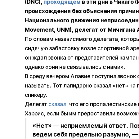
(DNC),
проходящем
в эти дни в Чикаго 
происхождения без объяснения причин
Национального движения неприсоедини
Movement, UNM), делегат от Мичигана 
По словам независимого делегата, котор
сидячую забастовку возле спортивной арен
он ждал звонка от представителей кампа
однако «они не связывались с нами».
В среду вечером Алавие поступил звонок о
называть. Тот лапидарно сказал «нет» на
спикеру.
Делегат
сказал
, что его пропалестински
Харрис, если бы им предоставили возможно
«Нет» — неприемлемый ответ. По
ведем себя предельно разумно, 