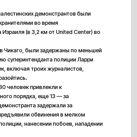
палестинских демонстрантов были
хранителями во время
зраиля (в 3,2 км от United Center) во
в Чикаго, были задержаны по меньшей
нию суперинтенданта полиции Ларри
ек, включая троих журналистов,
разойтись.
 30 человек привлекли к
ого порядка, еще 13 — за
 демонстранта задержали за
предъявили обвинения в мелком
полиции, нанесении побоев, нападении