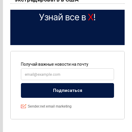
Узнай все в
X
!