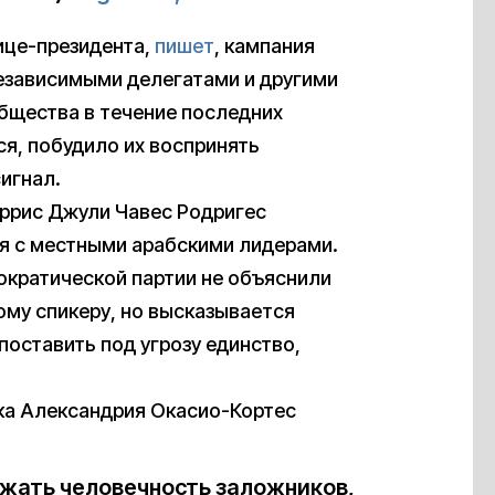
ице-президента,
пишет
, кампания
езависимыми делегатами и другими
бщества в течение последних
ся, побудило их воспринять
игнал.
аррис Джули Чавес Родригес
ся с местными арабскими лидерами.
мократической партии не объяснили
ому спикеру, но высказывается
поставить под угрозу единство,
ка Александрия Окасио-Кортес
ажать человечность заложников,