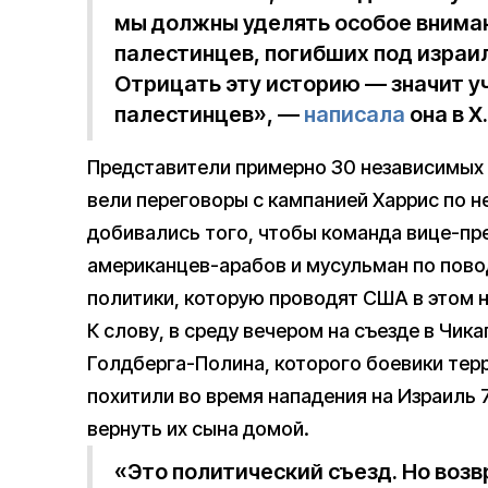
мы должны уделять особое вниман
палестинцев, погибших под изра
Отрицать эту историю — значит у
палестинцев», —
написала
она в X.
Представители примерно 30 независимых 
вели переговоры с кампанией Харрис по н
добивались того, чтобы команда вице-пр
американцев-арабов и мусульман по пово
политики, которую проводят США в этом 
К слову, в среду вечером на съезде в Чик
Голдберга-Полина, которого боевики те
похитили во время нападения на Израиль 
вернуть их сына домой.
«Это политический съезд. Но воз