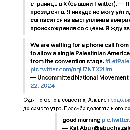
странице в X (бывший Twitter). — 
президента. Я никуда не могу уйти
согласится на выступление амери
происхождения со сцены. Я жду зв
We are waiting for a phone call from
to allow a single Palestinian Ameri
from the convention stage.
#LetPale
pic.twitter.com/nqU7NTX2Um
— Uncommitted National Movement
22, 2024
Судя по фото в соцсетях, Алавие
продолж
до самого утра. Просьба делегата и его с
good morning
pic.twitt
— Kat Abu (@abughazal