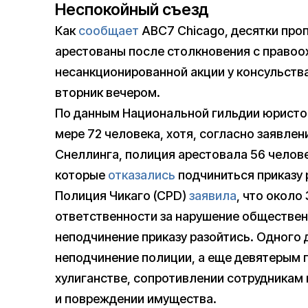
Неспокойный съезд
Как
сообщает
ABC7 Chicago, десятки про
арестованы после столкновения с правоо
несанкционированной акции у консульства И
вторник вечером.
По данным Национальной гильдии юристо
мере 72 человека, хотя, согласно заявле
Снеллинга, полиция арестовала 56 челов
которые
отказались
подчиниться приказу 
Полиция Чикаго (CPD)
заявила
, что около
ответственности за нарушение общественн
неподчинение приказу разойтись. Одного
неподчинение полиции, а еще девятерым 
хулиганстве, сопротивлении сотрудникам 
и повреждении имущества.