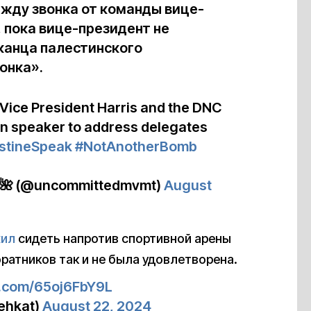
Я жду звонка от команды вице-
, пока вице-президент не
канца палестинского
онка».
 Vice President Harris and the DNC
can speaker to address delegates
stineSpeak
#NotAnotherBomb
 🌺 (@uncommittedmvmt)
August
ил
сидеть напротив спортивной арены
оратников так и не была удовлетворена.
er.com/65oj6FbY9L
ehkat)
August 22, 2024