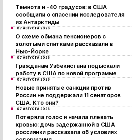
Темнота и -40 градусов: в США
сообщили о спасении исследователя
из Антарктиды
07 АВГУСТА 2026
О схеме обмана пенсионеров с
золотыми слитками рассказали в
Нью-Йорке
07 АВГУСТА 2026
Гражданам Узбекистана подыскали
работу в США по новой программе
07 АВГУСТА 2026
Новые принятые санкции против
России не поддержали 11 сенаторов
США. Кто они?
07 АВГУСТА 2026
Потеряла голос и начала плевать
кровью: дочь задержанной в США
россиянки рассказала об условиях
содержания