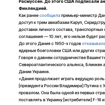
Расмуссен. До этого США подписали а
Финляндией.
Как ранее
сообщила
премьер-министр Дан
доступ к трем авиабазам Каруп, Скридстру
доставки личного состава, транспортных 
соглашения — 10 лет, его нельзя будет ра
До этого Дания с 1950-х годов
отказывал
ядерные боеголовки США или других стра
Говоря о давнем сотрудничестве Вашингто
Североатлантического альянса, Блинкен 
Дании Украине.
«Дания продолжает играть ведущую роль 
[президента России Владимира] Путина с 
провалом. Она была одной из первых стра
поставлять в Украину [истребители] F-16 