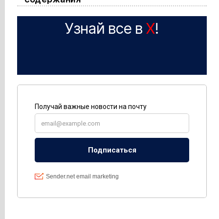
Узнай все в
X
!