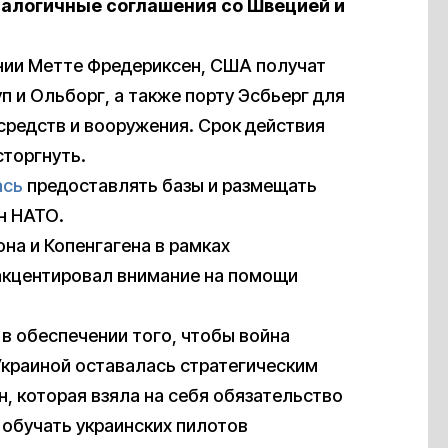
налогичные соглашения со Швецией и
ии Метте Фредериксен, США получат
п и Ольборг, а также порту Эсбьерг для
средств и вооружения. Срок действия
сторгнуть.
ась
предоставлять базы и размещать
н НАТО.
на и Копенгагена в рамках
акцентировал внимание на помощи
в обеспечении того, чтобы война
Украиной оставалась стратегическим
н, которая взяла на себя обязательство
и обучать украинских пилотов