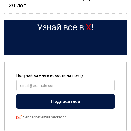
30 лет
Узнай все в
X
!