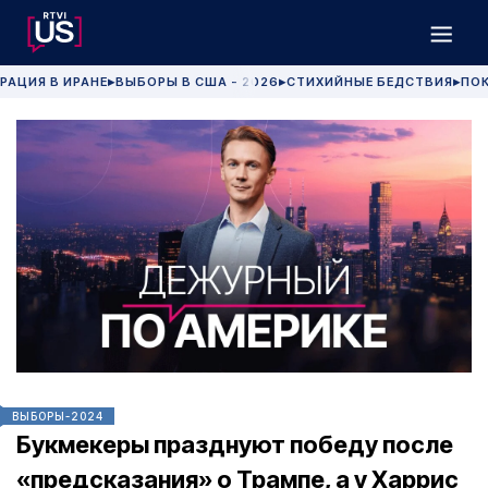
РАЦИЯ В ИРАНЕ
ВЫБОРЫ В США - 2026
СТИХИЙНЫЕ БЕДСТВИЯ
ПОК
▶
▶
▶
ВЫБОРЫ-2024
Букмекеры празднуют победу после
«предсказания» о Трампе, а у Харрис