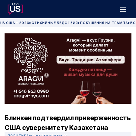
 В США - 2026
СТИХИЙНЫЕ БЕДСТВИЯ
ПОКУШЕНИЯ НА ТРАМПА
ВС
▶
▶
▶
Блинкен подтвердил приверженность
США суверенитету Казахстана
ПОЛИТИКА
27 МАРТА 2024
14:05