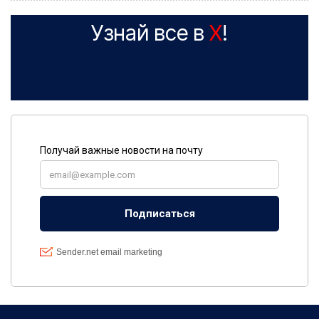
Узнай все в
X
!