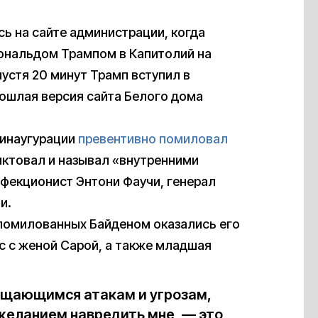
сь на сайте администрации, когда
ональдом Трампом в Капитолий на
устя 20 минут Трамп вступил в
рошлая версия сайта Белого дома
 инаугурации
превентивно помиловал
иктовал и называл «внутренними
нфекционист Энтони Фаучи, генерал
и.
помилованных Байденом оказались его
с с женой Сарой, а также младшая
ащающимся атакам и угрозам,
еланием навредить мне, — это