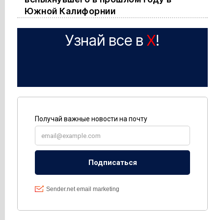
Южной Калифорнии
Узнай все в
X
!