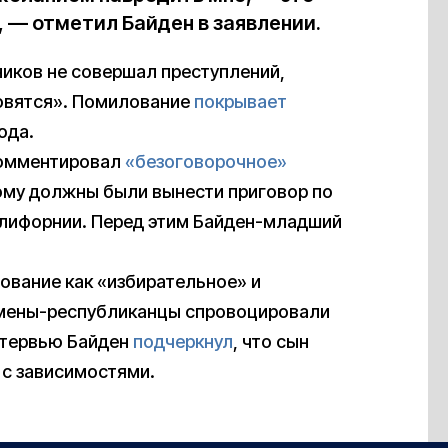
 — отметил Байден в заявлении.
ников не совершал преступлений,
новятся». Помилование
покрывает
ода.
комментировал
«безоговорочное»
ому должны были вынести приговор по
Калифорнии. Перед этим Байден-младший
ование как «избирательное» и
ссмены-республиканцы спровоцировали
нтервью Байден
подчеркнул
, что сын
 с зависимостями.