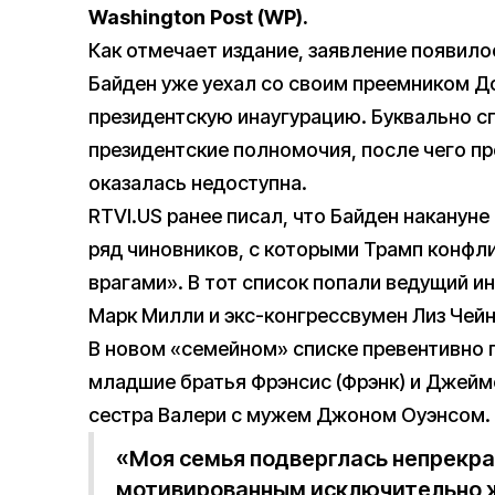
Washington Post (WP).
Как отмечает издание, заявление появило
Байден уже уехал со своим преемником Д
президентскую инаугурацию. Буквально сп
президентские полномочия, после чего п
оказалась недоступна.
RTVI.US ранее писал, что Байден накануне
ряд чиновников, с которыми Трамп конфл
врагами». В тот список попали ведущий и
Марк Милли и экс-конгрессвумен Лиз Чейн
В новом «семейном» списке превентивно 
младшие братья Фрэнсис (Фрэнк) и Джейм
сестра Валери с мужем Джоном Оуэнсом.
«Моя семья подверглась непрекр
мотивированным исключительно ж