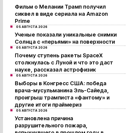
Фильм о Мелании Трамп получил
сиквел в виде сериала на Amazon
Prime
05 АВГУСТА 2026
Ученые показали уникальные снимки
Солнца с «перьями» на поверхности
05 АВГУСТА 2026
Почему ступень ракеты SpaceX
столкнулась с Луной и что это даст
науке, рассказал астрофизик
05 АВГУСТА 2026
Выборы в Конгресс США: победа
врача-мусульманина Эль-Сайеда,
проигрыш трамписта «фантому» и
другие итоги праймериз
05 АВГУСТА 2026
Установлена причина
разрушительного пожара,
вспыхнувшего в прошлом году в