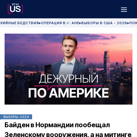
ХИЙНЫЕ БЕДСТВИЯ
ОПЕРАЦИЯ В ИРАНЕ
ВЫБОРЫ В США - 2026
ПОК
▶
▶
▶
ВЫБОРЫ-2024
Байден в Нормандии пообещал
Зеленскому вооружения, а на митинге