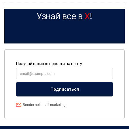
Узнай все в
X
!