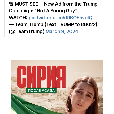
🚨 MUST SEE— New Ad from the Trump
Campaign: "Not A Young Guy”
WATCH:
pic.twitter.com/d9KOF5veIQ
— Team Trump (Text TRUMP to 88022)
(@TeamTrump)
March 9, 2024